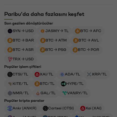
Paribu'da daha fazlasını keşfet
Son gezilen dönüştürücüler
SYN → USD
JASMY → TL
BTC → AFC
BTC → BAR
BTC → ATM
BTC → AVL
BTC → ASR
BTC → PSG
BTC → POR
TRX → USD
Popüler işlem çiftleri
CTSI/TL
XAI/TL
ADA/TL
XRP/TL
KITE/TL
BTC/TL
HYPE/TL
NMR/TL
GAL/TL
VANRY/TL
Popüler kripto paralar
Ankr (ANKR)
Cartesi (CTSI)
Xai (XAI)