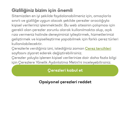
Gizliliğiniz bizim için önemli
Sitemizden en iyi şekilde faydalanabilmeniz için, amaçlarla
sınırlı ve gizliliğe uygun olacak şekilde çerezler aracılığıyla
kişisel verileriniz işlenmektedir. Bu web sitesinin çalışması için
gerekli olan çerezler zorunlu olarak kullanılmakta olup, açık
rıza vermeniz halinde deneyiminizi iyileştirmek, hizmetlerimizi
geliştirmek ve kişiselleştirme yapabilmek için farklı çerez türleri
kullanılabilecektir.
Çerezlerle verdiğiniz izni, istediğiniz zaman
Çerez tercihleri
sayfasını ziyaret ederek değiştirebilirsiniz.
Çerezler yoluyla işlenen kişisel verilerinize dair daha fazla bilgi
için Çerezlere Yönelik Aydınlatma Metni'ni inceleyebilirsiniz.
Çerezleri kabul et
Opsiyonel çerezleri reddet
Paribu’yu keşfet
Eğitimler