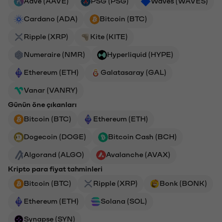
Aave (AAVE)
PSG (PSG)
Waves (WAVES)
Cardano (ADA)
Bitcoin (BTC)
Ripple (XRP)
Kite (KITE)
Numeraire (NMR)
Hyperliquid (HYPE)
Ethereum (ETH)
Galatasaray (GAL)
Vanar (VANRY)
Günün öne çıkanları
Bitcoin (BTC)
Ethereum (ETH)
Dogecoin (DOGE)
Bitcoin Cash (BCH)
Algorand (ALGO)
Avalanche (AVAX)
Kripto para fiyat tahminleri
Bitcoin (BTC)
Ripple (XRP)
Bonk (BONK)
Ethereum (ETH)
Solana (SOL)
Synapse (SYN)