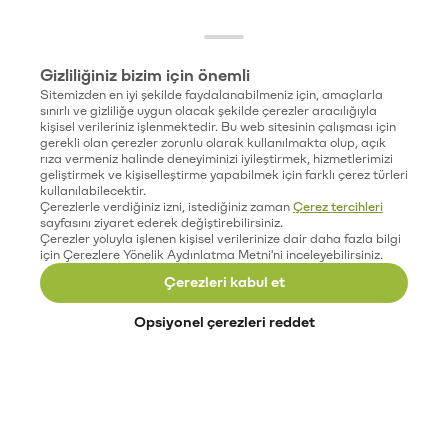
Gizliliğiniz bizim için önemli
Sitemizden en iyi şekilde faydalanabilmeniz için, amaçlarla
sınırlı ve gizliliğe uygun olacak şekilde çerezler aracılığıyla
kişisel verileriniz işlenmektedir. Bu web sitesinin çalışması için
gerekli olan çerezler zorunlu olarak kullanılmakta olup, açık
rıza vermeniz halinde deneyiminizi iyileştirmek, hizmetlerimizi
geliştirmek ve kişiselleştirme yapabilmek için farklı çerez türleri
kullanılabilecektir.
Çerezlerle verdiğiniz izni, istediğiniz zaman
Çerez tercihleri
sayfasını ziyaret ederek değiştirebilirsiniz.
Çerezler yoluyla işlenen kişisel verilerinize dair daha fazla bilgi
için Çerezlere Yönelik Aydınlatma Metni'ni inceleyebilirsiniz.
Çerezleri kabul et
Opsiyonel çerezleri reddet