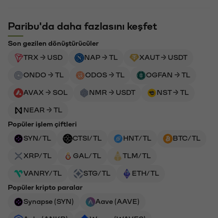
Paribu'da daha fazlasını keşfet
Son gezilen dönüştürücüler
TRX → USD
NAP → TL
XAUT → USDT
ONDO → TL
ODOS → TL
OGFAN → TL
AVAX → SOL
NMR → USDT
NST → TL
NEAR → TL
Popüler işlem çiftleri
SYN/TL
CTSI/TL
HNT/TL
BTC/TL
XRP/TL
GAL/TL
TLM/TL
VANRY/TL
STG/TL
ETH/TL
Popüler kripto paralar
Synapse (SYN)
Aave (AAVE)