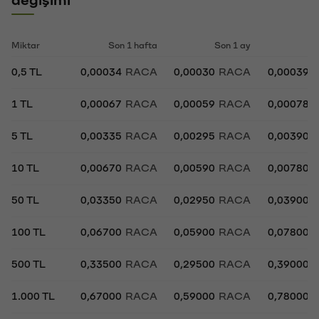
değişimi
Miktar
Son 1 hafta
Son 1 ay
So
0,5 TL
0,00034
RACA
0,00030
RACA
0,00039
1 TL
0,00067
RACA
0,00059
RACA
0,00078
5 TL
0,00335
RACA
0,00295
RACA
0,00390
10 TL
0,00670
RACA
0,00590
RACA
0,00780
50 TL
0,03350
RACA
0,02950
RACA
0,03900
100 TL
0,06700
RACA
0,05900
RACA
0,07800
500 TL
0,33500
RACA
0,29500
RACA
0,39000
1.000 TL
0,67000
RACA
0,59000
RACA
0,78000