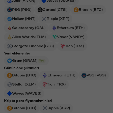
Ankr (ANKR)
Waves (WAVES)
PSG (PSG)
Cartesi (CTSI)
Bitcoin (BTC)
Helium (HNT)
Ripple (XRP)
Galatasaray (GAL)
Ethereum (ETH)
Alien Worlds (TLM)
Vanar (VANRY)
Stargate Finance (STG)
Tron (TRX)
Yeni eklenenler
Gram (GRAM)
Yeni
Günün öne çıkanları
Bitcoin (BTC)
Ethereum (ETH)
PSG (PSG)
Stellar (XLM)
Tron (TRX)
Waves (WAVES)
Kripto para fiyat tahminleri
Bitcoin (BTC)
Ripple (XRP)