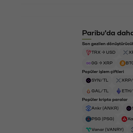
Paribu'da daha
Son gezilen dönüştürücü
TRX → USD
X
0G → XRP
BT
Popüler işlem çiftleri
SYN/TL
XRP/
GAL/TL
ETH/
Popüler kripto paralar
Ankr (ANKR)
PSG (PSG)
Xa
Vanar (VANRY)