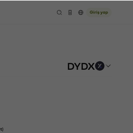
Giriş yap
DYDX
t)