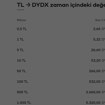
TL → DYDX zaman içindeki değe
Miktar
Son 1 
0,5 TL
2,66
D
1 TL
5,32
D
5 TL
26,60
D
10 TL
53,20
D
50 TL
266,00
D
100 TL
532,00
D
500 TL
2.660,00
D
1.000 TL
5.320,00
D