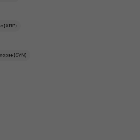
le (XRP)
napse (SYN)