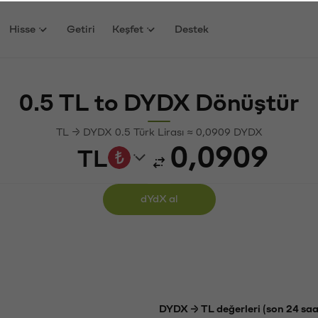
Hisse
Getiri
Keşfet
Destek
0.5 TL to DYDX Dönüştür
TL → DYDX 0.5 Türk Lirası ≈ 0,0909 DYDX
TL
dYdX al
DYDX → TL değerleri (son 24 saa