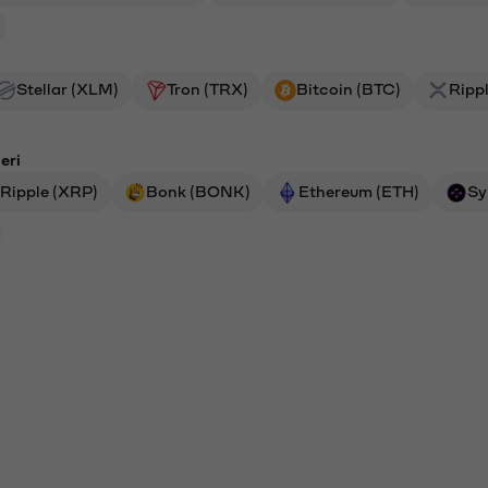
Stellar (XLM)
Tron (TRX)
Bitcoin (BTC)
Ripp
eri
Ripple (XRP)
Bonk (BONK)
Ethereum (ETH)
Sy