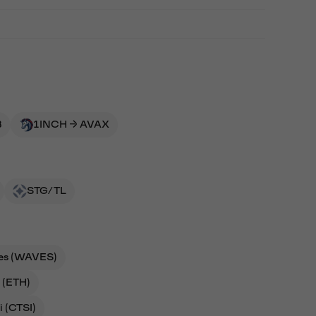
B
1INCH → AVAX
STG/TL
es (WAVES)
 (ETH)
i (CTSI)