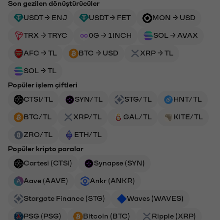
Son gezilen dönüştürücüler
USDT → ENJ
USDT → FET
MON → USD
TRX → TRYC
0G → 1INCH
SOL → AVAX
AFC → TL
BTC → USD
XRP → TL
SOL → TL
Popüler işlem çiftleri
CTSI/TL
SYN/TL
STG/TL
HNT/TL
BTC/TL
XRP/TL
GAL/TL
KITE/TL
ZRO/TL
ETH/TL
Popüler kripto paralar
Cartesi (CTSI)
Synapse (SYN)
Aave (AAVE)
Ankr (ANKR)
Stargate Finance (STG)
Waves (WAVES)
PSG (PSG)
Bitcoin (BTC)
Ripple (XRP)