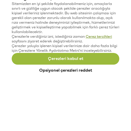
Sitemizden en iyi şekilde faydalanabilmeniz için, amaçlarla
sınırlı ve gizliliğe uygun olacak şekilde çerezler aracılığıyla
kişisel verileriniz işlenmektedir. Bu web sitesinin çalışması için
gerekli olan çerezler zorunlu olarak kullanılmakta olup, açık
rıza vermeniz halinde deneyiminizi iyileştirmek, hizmetlerimizi
geliştirmek ve kişiselleştirme yapabilmek için farklı çerez türleri
kullanılabilecektir.
Çerezlerle verdiğiniz izni, istediğiniz zaman
Çerez tercihleri
sayfasını ziyaret ederek değiştirebilirsiniz.
Çerezler yoluyla işlenen kişisel verilerinize dair daha fazla bilgi
için Çerezlere Yönelik Aydınlatma Metni'ni inceleyebilirsiniz.
Çerezleri kabul et
Opsiyonel çerezleri reddet
Paribu’yu keşfet
Eğitimler
Etkinlikler