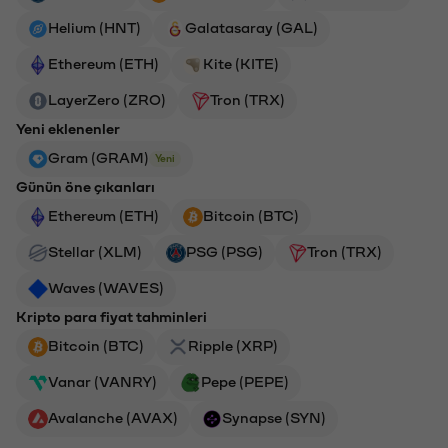
Helium (HNT)
Galatasaray (GAL)
Ethereum (ETH)
Kite (KITE)
LayerZero (ZRO)
Tron (TRX)
Yeni eklenenler
Gram (GRAM)
Yeni
Günün öne çıkanları
Ethereum (ETH)
Bitcoin (BTC)
Stellar (XLM)
PSG (PSG)
Tron (TRX)
Waves (WAVES)
Kripto para fiyat tahminleri
Bitcoin (BTC)
Ripple (XRP)
Vanar (VANRY)
Pepe (PEPE)
Avalanche (AVAX)
Synapse (SYN)