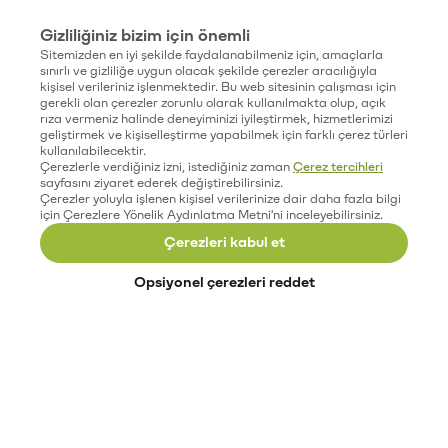
Gizliliğiniz bizim için önemli
Sitemizden en iyi şekilde faydalanabilmeniz için, amaçlarla
sınırlı ve gizliliğe uygun olacak şekilde çerezler aracılığıyla
kişisel verileriniz işlenmektedir. Bu web sitesinin çalışması için
gerekli olan çerezler zorunlu olarak kullanılmakta olup, açık
rıza vermeniz halinde deneyiminizi iyileştirmek, hizmetlerimizi
geliştirmek ve kişiselleştirme yapabilmek için farklı çerez türleri
kullanılabilecektir.
Çerezlerle verdiğiniz izni, istediğiniz zaman
Çerez tercihleri
sayfasını ziyaret ederek değiştirebilirsiniz.
Çerezler yoluyla işlenen kişisel verilerinize dair daha fazla bilgi
için Çerezlere Yönelik Aydınlatma Metni'ni inceleyebilirsiniz.
Çerezleri kabul et
Opsiyonel çerezleri reddet
Paribu’yu keşfet
Eğitimler