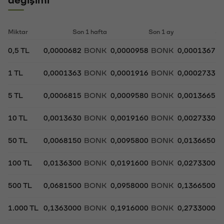
Miktar
Son 1 hafta
Son 1 ay
So
0,5 TL
0,0000682
BONK
0,0000958
BONK
0,0001367
B
1 TL
0,0001363
BONK
0,0001916
BONK
0,0002733
B
5 TL
0,0006815
BONK
0,0009580
BONK
0,0013665
B
10 TL
0,0013630
BONK
0,0019160
BONK
0,0027330
B
50 TL
0,0068150
BONK
0,0095800
BONK
0,0136650
B
100 TL
0,0136300
BONK
0,0191600
BONK
0,0273300
B
500 TL
0,0681500
BONK
0,0958000
BONK
0,1366500
B
1.000 TL
0,1363000
BONK
0,1916000
BONK
0,2733000
B