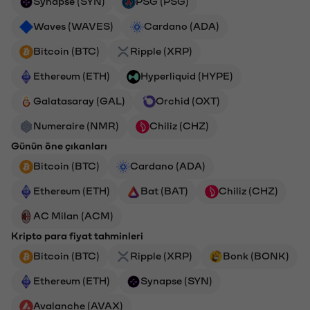
Synapse (SYN)
PSG (PSG)
Waves (WAVES)
Cardano (ADA)
Bitcoin (BTC)
Ripple (XRP)
Ethereum (ETH)
Hyperliquid (HYPE)
Galatasaray (GAL)
Orchid (OXT)
Numeraire (NMR)
Chiliz (CHZ)
Günün öne çıkanları
Bitcoin (BTC)
Cardano (ADA)
Ethereum (ETH)
Bat (BAT)
Chiliz (CHZ)
AC Milan (ACM)
Kripto para fiyat tahminleri
Bitcoin (BTC)
Ripple (XRP)
Bonk (BONK)
Ethereum (ETH)
Synapse (SYN)
Avalanche (AVAX)