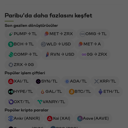
Paribu'da daha fazlasını keşfet
Son gezilen dönüştürücüler
PUMP → TL
MET → ZRX
OMG → TL
BCH → TL
WLD → USD
MET → A
COMP → TL
RVN → USD
0G → ZRX
ZRX → 0G
Popüler işlem çiftleri
XAI/TL
SYN/TL
ADA/TL
XRP/TL
HYPE/TL
GAL/TL
BTC/TL
ETH/TL
OXT/TL
VANRY/TL
Popüler kripto paralar
Ankr (ANKR)
Xai (XAI)
Aave (AAVE)