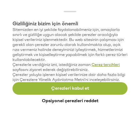
Gizliliğiniz bizim için önemli
Sitemizden en iyi şekilde faydalanabilmeniz için, amaçlarla
sınırlı ve gizliliğe uygun olacak şekilde çerezler aracılığıyla
kişisel verileriniz işlenmektedir. Bu web sitesinin çalışması için
gerekli olan çerezler zorunlu olarak kullanılmakta olup, açık
rıza vermeniz halinde deneyiminizi iyileştirmek, hizmetlerimizi
geliştirmek ve kişiselleştirme yapabilmek için farklı çerez türleri
kullanılabilecektir.
Çerezlerle verdiğiniz izni, istediğiniz zaman
Çerez tercihleri
sayfasını ziyaret ederek değiştirebilirsiniz.
Çerezler yoluyla işlenen kişisel verilerinize dair daha fazla bilgi
için Çerezlere Yönelik Aydınlatma Metni'ni inceleyebilirsiniz.
Çerezleri kabul et
Opsiyonel çerezleri reddet