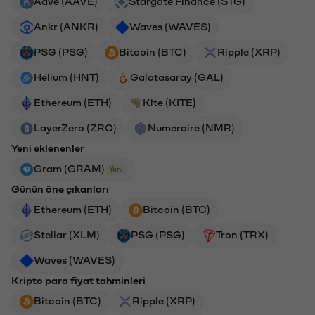
Aave (AAVE)
Stargate Finance (STG)
Ankr (ANKR)
Waves (WAVES)
PSG (PSG)
Bitcoin (BTC)
Ripple (XRP)
Helium (HNT)
Galatasaray (GAL)
Ethereum (ETH)
Kite (KITE)
LayerZero (ZRO)
Numeraire (NMR)
Yeni eklenenler
Gram (GRAM)
Yeni
Günün öne çıkanları
Ethereum (ETH)
Bitcoin (BTC)
Stellar (XLM)
PSG (PSG)
Tron (TRX)
Waves (WAVES)
Kripto para fiyat tahminleri
Bitcoin (BTC)
Ripple (XRP)