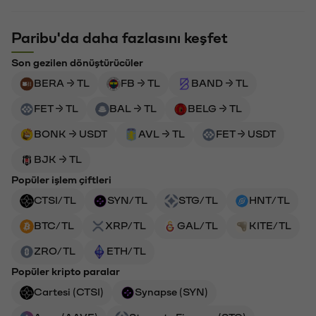
Paribu'da daha fazlasını keşfet
Son gezilen dönüştürücüler
BERA → TL
FB → TL
BAND → TL
FET → TL
BAL → TL
BELG → TL
BONK → USDT
AVL → TL
FET → USDT
BJK → TL
Popüler işlem çiftleri
CTSI/TL
SYN/TL
STG/TL
HNT/TL
BTC/TL
XRP/TL
GAL/TL
KITE/TL
ZRO/TL
ETH/TL
Popüler kripto paralar
Cartesi (CTSI)
Synapse (SYN)