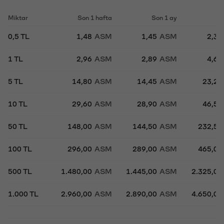
Miktar
Son 1 hafta
Son 1 ay
So
0,5 TL
1,48
ASM
1,45
ASM
2,33
1 TL
2,96
ASM
2,89
ASM
4,65
5 TL
14,80
ASM
14,45
ASM
23,25
10 TL
29,60
ASM
28,90
ASM
46,50
50 TL
148,00
ASM
144,50
ASM
232,50
100 TL
296,00
ASM
289,00
ASM
465,00
500 TL
1.480,00
ASM
1.445,00
ASM
2.325,00
1.000 TL
2.960,00
ASM
2.890,00
ASM
4.650,00