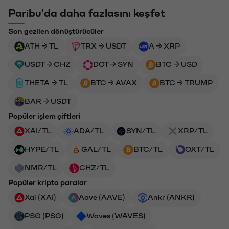
Paribu'da daha fazlasını keşfet
Son gezilen dönüştürücüler
ATH → TL
TRX → USDT
A → XRP
USDT → CHZ
DOT → SYN
BTC → USD
THETA → TL
BTC → AVAX
BTC → TRUMP
BAR → USDT
Popüler işlem çiftleri
XAI/TL
ADA/TL
SYN/TL
XRP/TL
HYPE/TL
GAL/TL
BTC/TL
OXT/TL
NMR/TL
CHZ/TL
Popüler kripto paralar
Xai (XAI)
Aave (AAVE)
Ankr (ANKR)
PSG (PSG)
Waves (WAVES)