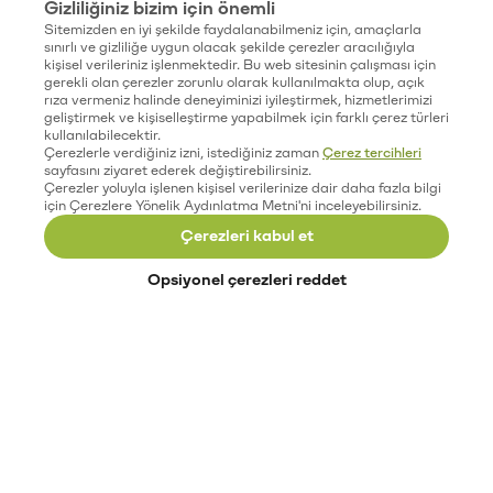
Gizliliğiniz bizim için önemli
Sitemizden en iyi şekilde faydalanabilmeniz için, amaçlarla
sınırlı ve gizliliğe uygun olacak şekilde çerezler aracılığıyla
kişisel verileriniz işlenmektedir. Bu web sitesinin çalışması için
gerekli olan çerezler zorunlu olarak kullanılmakta olup, açık
rıza vermeniz halinde deneyiminizi iyileştirmek, hizmetlerimizi
geliştirmek ve kişiselleştirme yapabilmek için farklı çerez türleri
kullanılabilecektir.
Çerezlerle verdiğiniz izni, istediğiniz zaman
Çerez tercihleri
sayfasını ziyaret ederek değiştirebilirsiniz.
Çerezler yoluyla işlenen kişisel verilerinize dair daha fazla bilgi
için Çerezlere Yönelik Aydınlatma Metni'ni inceleyebilirsiniz.
Çerezleri kabul et
Opsiyonel çerezleri reddet
Paribu’yu keşfet
Eğitimler
Etkinlikler