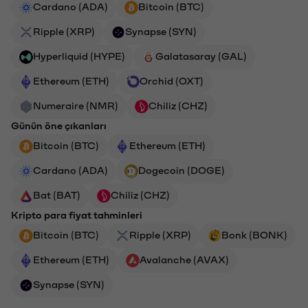
Cardano (ADA)
Bitcoin (BTC)
Ripple (XRP)
Synapse (SYN)
Hyperliquid (HYPE)
Galatasaray (GAL)
Ethereum (ETH)
Orchid (OXT)
Numeraire (NMR)
Chiliz (CHZ)
Günün öne çıkanları
Bitcoin (BTC)
Ethereum (ETH)
Cardano (ADA)
Dogecoin (DOGE)
Bat (BAT)
Chiliz (CHZ)
Kripto para fiyat tahminleri
Bitcoin (BTC)
Ripple (XRP)
Bonk (BONK)
Ethereum (ETH)
Avalanche (AVAX)
Synapse (SYN)