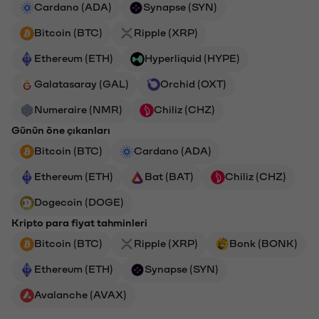
Cardano (ADA)
Synapse (SYN)
Bitcoin (BTC)
Ripple (XRP)
Ethereum (ETH)
Hyperliquid (HYPE)
Galatasaray (GAL)
Orchid (OXT)
Numeraire (NMR)
Chiliz (CHZ)
Günün öne çıkanları
Bitcoin (BTC)
Cardano (ADA)
Ethereum (ETH)
Bat (BAT)
Chiliz (CHZ)
Dogecoin (DOGE)
Kripto para fiyat tahminleri
Bitcoin (BTC)
Ripple (XRP)
Bonk (BONK)
Ethereum (ETH)
Synapse (SYN)
Avalanche (AVAX)