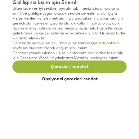
Gizliliğiniz bizim için önemli
Sitemizden en iyi şekilde faydalanabilmeniz için, amaçlarla
sınırlı ve gizliliğe uygun olacak şekilde çerezler aracılığıyla
kişisel verileriniz işlenmektedir. Bu web sitesinin çalışması için
gerekli olan çerezler zorunlu olarak kullanılmakta olup, açık
rıza vermeniz halinde deneyiminizi iyileştirmek, hizmetlerimizi
geliştirmek ve kişiselleştirme yapabilmek için farklı çerez türleri
kullanılabilecektir.
Çerezlerle verdiğiniz izni, istediğiniz zaman
Çerez tercihleri
sayfasını ziyaret ederek değiştirebilirsiniz.
Çerezler yoluyla işlenen kişisel verilerinize dair daha fazla bilgi
için Çerezlere Yönelik Aydınlatma Metni'ni inceleyebilirsiniz.
Çerezleri kabul et
Opsiyonel çerezleri reddet
Paribu’yu keşfet
Eğitimler
Etkinlikler