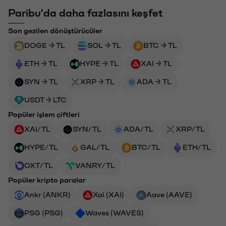
Paribu'da daha fazlasını keşfet
Son gezilen dönüştürücüler
DOGE → TL
SOL → TL
BTC → TL
ETH → TL
HYPE → TL
XAI → TL
SYN → TL
XRP → TL
ADA → TL
USDT → LTC
Popüler işlem çiftleri
XAI/TL
SYN/TL
ADA/TL
XRP/TL
HYPE/TL
GAL/TL
BTC/TL
ETH/TL
OXT/TL
VANRY/TL
Popüler kripto paralar
Ankr (ANKR)
Xai (XAI)
Aave (AAVE)
PSG (PSG)
Waves (WAVES)