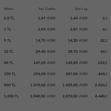
Miktar
Son 1 hafta
Son 1 ay
So
0,5 TL
1,47
ASM
1,44
ASM
2,22
1 TL
2,94
ASM
2,87
ASM
4,44
5 TL
14,70
ASM
14,35
ASM
22,20
10 TL
29,40
ASM
28,70
ASM
44,40
50 TL
147,00
ASM
143,50
ASM
222,00
100 TL
294,00
ASM
287,00
ASM
444,00
500 TL
1.470,00
ASM
1.435,00
ASM
2.220,00
1.000 TL
2.940,00
ASM
2.870,00
ASM
4.440,00