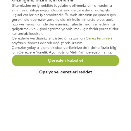
Sitemizden en iyi şekilde faydalanabilmeniz için, amaçlarla
sınırlı ve gizliliğe uygun olacak şekilde çerezler aracılığıyla
kişisel verileriniz işlenmektedir. Bu web sitesinin çalışması için
gerekli olan çerezler zorunlu olarak kullanılmakta olup, açık
rıza vermeniz halinde deneyiminizi iyileştirmek, hizmetlerimizi
geliştirmek ve kişiselleştirme yapabilmek için farklı çerez türleri
kullanılabilecektir.
Çerezlerle verdiğiniz izni, istediğiniz zaman
Çerez tercihleri
sayfasını ziyaret ederek değiştirebilirsiniz.
Çerezler yoluyla işlenen kişisel verilerinize dair daha fazla bilgi
için Çerezlere Yönelik Aydınlatma Metni'ni inceleyebilirsiniz.
Çerezleri kabul et
Opsiyonel çerezleri reddet
Paribu’yu keşfet
Eğitimler
Etkinlikler
Açık pozisyonlar