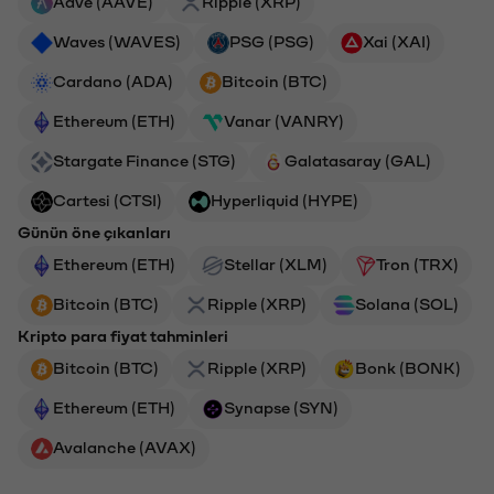
Aave (AAVE)
Ripple (XRP)
Waves (WAVES)
PSG (PSG)
Xai (XAI)
Cardano (ADA)
Bitcoin (BTC)
Ethereum (ETH)
Vanar (VANRY)
Stargate Finance (STG)
Galatasaray (GAL)
Cartesi (CTSI)
Hyperliquid (HYPE)
Günün öne çıkanları
Ethereum (ETH)
Stellar (XLM)
Tron (TRX)
Bitcoin (BTC)
Ripple (XRP)
Solana (SOL)
Kripto para fiyat tahminleri
Bitcoin (BTC)
Ripple (XRP)
Bonk (BONK)
Ethereum (ETH)
Synapse (SYN)
Avalanche (AVAX)