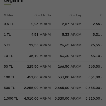
Miktar
Son 1 hafta
Son 1 ay
Son
0,5 TL
2,26
ARKM
2,67
ARKM
2,66
A
1 TL
4,51
ARKM
5,33
ARKM
5,31
A
5 TL
22,55
ARKM
26,65
ARKM
26,55
A
10 TL
45,10
ARKM
53,30
ARKM
53,10
A
50 TL
225,50
ARKM
266,50
ARKM
265,50
A
100 TL
451,00
ARKM
533,00
ARKM
531,00
A
500 TL
2.255,00
ARKM
2.665,00
ARKM
2.655,00
A
1.000 TL
4.510,00
ARKM
5.330,00
ARKM
5.310,00
A