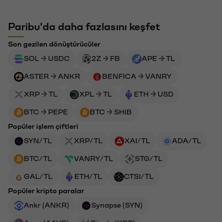
Paribu'da daha fazlasını keşfet
Son gezilen dönüştürücüler
SOL → USDC
2Z → FB
APE → TL
ASTER → ANKR
BENFICA → VANRY
XRP → TL
XPL → TL
ETH → USD
BTC → PEPE
BTC → SHIB
Popüler işlem çiftleri
SYN/TL
XRP/TL
XAI/TL
ADA/TL
BTC/TL
VANRY/TL
STG/TL
GAL/TL
ETH/TL
CTSI/TL
Popüler kripto paralar
Ankr (ANKR)
Synapse (SYN)