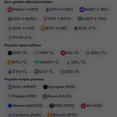
Son gezilen dönüştürücüler
AVAX → USDT
ETH → USDT
AVNT → TAO
TAO → AVNT
TRX → BTTC
USDT → TRX
ADA → CHZ
BTC → USD
BJK → TL
PYTH → TL
Popüler işlem çiftleri
SYN/TL
XRP/TL
XAI/TL
ADA/TL
BTC/TL
VANRY/TL
GAL/TL
ETH/TL
OXT/TL
STG/TL
Popüler kripto paralar
Ankr (ANKR)
Synapse (SYN)
Ripple (XRP)
Aave (AAVE)
Waves (WAVES)
PSG (PSG)
Xai (XAI)
Cardano (ADA)
Bitcoin (BTC)