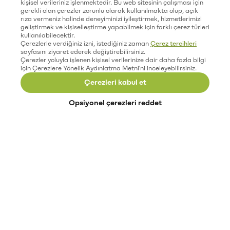
kişisel verileriniz işlenmektedir. Bu web sitesinin çalışması için
gerekli olan çerezler zorunlu olarak kullanılmakta olup, açık
rıza vermeniz halinde deneyiminizi iyileştirmek, hizmetlerimizi
geliştirmek ve kişiselleştirme yapabilmek için farklı çerez türleri
kullanılabilecektir.
Çerezlerle verdiğiniz izni, istediğiniz zaman
Çerez tercihleri
sayfasını ziyaret ederek değiştirebilirsiniz.
Çerezler yoluyla işlenen kişisel verilerinize dair daha fazla bilgi
için Çerezlere Yönelik Aydınlatma Metni'ni inceleyebilirsiniz.
Çerezleri kabul et
Opsiyonel çerezleri reddet
Paribu’yu keşfet
Eğitimler
Etkinlikler
Açık pozisyonlar
Paribu sistem durumu
API dokümantasyonu