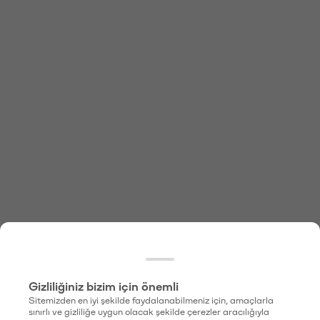
Gizliliğiniz bizim için önemli
Sitemizden en iyi şekilde faydalanabilmeniz için, amaçlarla
sınırlı ve gizliliğe uygun olacak şekilde çerezler aracılığıyla