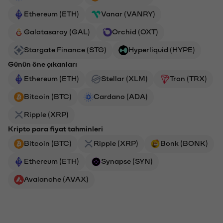
Ethereum (ETH)
Vanar (VANRY)
Galatasaray (GAL)
Orchid (OXT)
Stargate Finance (STG)
Hyperliquid (HYPE)
Günün öne çıkanları
Ethereum (ETH)
Stellar (XLM)
Tron (TRX)
Bitcoin (BTC)
Cardano (ADA)
Ripple (XRP)
Kripto para fiyat tahminleri
Bitcoin (BTC)
Ripple (XRP)
Bonk (BONK)
Ethereum (ETH)
Synapse (SYN)
Avalanche (AVAX)