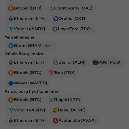
Bitcoin (BTC)
Galatasaray (GAL)
Ethereum (ETH)
Orchid (OXT)
Vanar (VANRY)
LayerZero (ZRO)
Yeni eklenenler
Gram (GRAM)
Yeni
Günün öne çıkanları
Ethereum (ETH)
Stellar (XLM)
PSG (PSG)
Bitcoin (BTC)
Tron (TRX)
Waves (WAVES)
Kripto para fiyat tahminleri
Bitcoin (BTC)
Ripple (XRP)
Vanar (VANRY)
Bonk (BONK)
Ethereum (ETH)
Avalanche (AVAX)