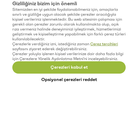
Gizliliğiniz bizim için önemli
Sitemizden en iyi şekilde faydalanabilmeniz için, amaçlarla
sınırlı ve gizliliğe uygun olacak şekilde çerezler aracılığıyla
kişisel verileriniz işlenmektedir. Bu web sitesinin çalışması için
gerekli olan çerezler zorunlu olarak kullanılmakta olup, açık
rıza vermeniz halinde deneyiminizi iyileştirmek, hizmetlerimizi
geliştirmek ve kişiselleştirme yapabilmek için farklı çerez türleri
kullanılabilecektir.
Çerezlerle verdiğiniz izni, istediğiniz zaman
Çerez tercihleri
sayfasını ziyaret ederek değiştirebilirsiniz.
Çerezler yoluyla işlenen kişisel verilerinize dair daha fazla bilgi
için Çerezlere Yönelik Aydınlatma Metni'ni inceleyebilirsiniz.
Çerezleri kabul et
Opsiyonel çerezleri reddet
Paribu’yu keşfet
Eğitimler
Etkinlikler