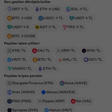
Son gezilen dönüştürücüler
GRT → TL
ETH → USD
SOL → TL
BTC → USD
USDC → TL
USDT → TL
USDT → S
NST → TL
TRX → TL
BTC → DOGE
Popüler işlem çiftleri
STG/TL
XAI/TL
XRP/TL
SYN/TL
HNT/TL
BTC/TL
GAL/TL
OXT/TL
VANRY/TL
ETH/TL
Popüler kripto paralar
Stargate Finance (STG)
Aave (AAVE)
Ankr (ANKR)
Waves (WAVES)
PSG (PSG)
Ripple (XRP)
Xai (XAI)
Synapse (SYN)
Helium (HNT)