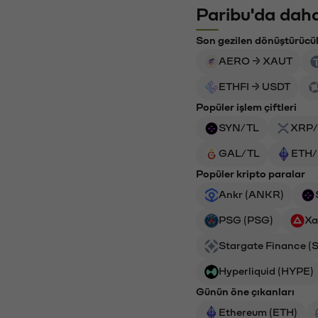
Paribu'da daha
Son gezilen dönüştürücü
AERO → XAUT
ETHFI → USDT
Popüler işlem çiftleri
SYN/TL
XRP/
GAL/TL
ETH/
Popüler kripto paralar
Ankr (ANKR)
PSG (PSG)
Xa
Stargate Finance (
Hyperliquid (HYPE)
Günün öne çıkanları
Ethereum (ETH)