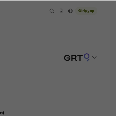
Giriş yap
GRT
at)