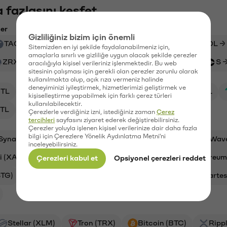
 fazlasını keşfet
ler
Gizliliğiniz bizim için önemli
TAO → AVNT
CTSI → TL
PEPE → USDT
SOL →
Sitemizden en iyi şekilde faydalanabilmeniz için,
amaçlarla sınırlı ve gizliliğe uygun olacak şekilde çerezler
ZRX → 1INCH
XAUT → AERO
ETH → USDT
S 
aracılığıyla kişisel verileriniz işlenmektedir. Bu web
sitesinin çalışması için gerekli olan çerezler zorunlu olarak
kullanılmakta olup, açık rıza vermeniz halinde
deneyiminizi iyileştirmek, hizmetlerimizi geliştirmek ve
TL
XAI/TL
ADA/TL
BTC/TL
STG/TL
kişiselleştirme yapabilmek için farklı çerez türleri
kullanılabilecektir.
TL
CTSI/TL
Çerezlerle verdiğiniz izni, istediğiniz zaman
Çerez
tercihleri
sayfasını ziyaret ederek değiştirebilirsiniz.
Çerezler yoluyla işlenen kişisel verilerinize dair daha fazla
bilgi için Çerezlere Yönelik Aydınlatma Metni'ni
Synapse (SYN)
Aave (AAVE)
Ripple (XRP)
Wav
inceleyebilirsiniz.
i (XAI)
Cardano (ADA)
Bitcoin (BTC)
Ethereum
Çerezleri kabul et
Opsiyonel çerezleri reddet
STG)
Vanar (VANRY)
Galatasaray (GAL)
Cartes
Stellar (XLM)
Tron (TRX)
Bitcoin (BTC)
Ripp