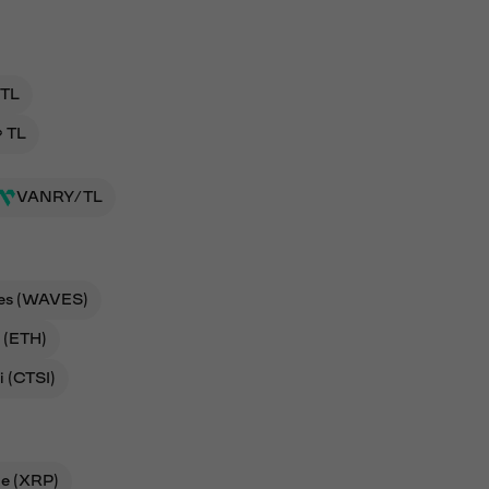
 TL
→ TL
VANRY/TL
es (WAVES)
 (ETH)
i (CTSI)
le (XRP)