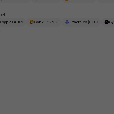
eri
Ripple (XRP)
Bonk (BONK)
Ethereum (ETH)
Sy