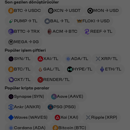
Son gezilen dönüştürücüler
BTC → USDC
XCN → USDT
MON → USD
PUMP → TL
BAL → TL
FLOKI → USD
BTTC → TRX
ACM → BTC
REEF → TL
MEGA → 0G
Popüler işlem çiftleri
SYN/TL
XAI/TL
ADA/TL
XRP/TL
BTC/TL
GAL/TL
HYPE/TL
ETH/TL
OXT/TL
RENDER/TL
Popüler kripto paralar
Synapse (SYN)
Aave (AAVE)
Ankr (ANKR)
PSG (PSG)
Waves (WAVES)
Xai (XAI)
Ripple (XRP)
Cardano (ADA)
Bitcoin (BTC)