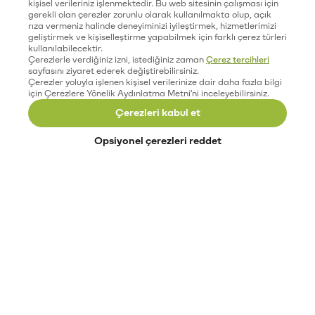
kişisel verileriniz işlenmektedir. Bu web sitesinin çalışması için
gerekli olan çerezler zorunlu olarak kullanılmakta olup, açık
rıza vermeniz halinde deneyiminizi iyileştirmek, hizmetlerimizi
geliştirmek ve kişiselleştirme yapabilmek için farklı çerez türleri
kullanılabilecektir.
Çerezlerle verdiğiniz izni, istediğiniz zaman
Çerez tercihleri
sayfasını ziyaret ederek değiştirebilirsiniz.
Çerezler yoluyla işlenen kişisel verilerinize dair daha fazla bilgi
için Çerezlere Yönelik Aydınlatma Metni'ni inceleyebilirsiniz.
Çerezleri kabul et
Opsiyonel çerezleri reddet
Paribu’yu keşfet
Eğitimler
Etkinlikler
Açık pozisyonlar
Paribu sistem durumu
API dokümantasyonu