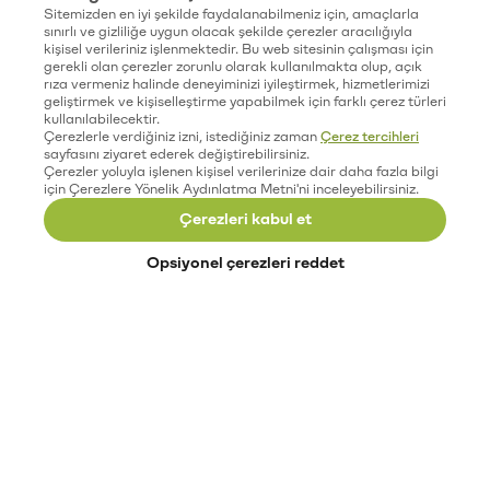
Sitemizden en iyi şekilde faydalanabilmeniz için, amaçlarla
sınırlı ve gizliliğe uygun olacak şekilde çerezler aracılığıyla
kişisel verileriniz işlenmektedir. Bu web sitesinin çalışması için
gerekli olan çerezler zorunlu olarak kullanılmakta olup, açık
rıza vermeniz halinde deneyiminizi iyileştirmek, hizmetlerimizi
geliştirmek ve kişiselleştirme yapabilmek için farklı çerez türleri
kullanılabilecektir.
Çerezlerle verdiğiniz izni, istediğiniz zaman
Çerez tercihleri
sayfasını ziyaret ederek değiştirebilirsiniz.
Çerezler yoluyla işlenen kişisel verilerinize dair daha fazla bilgi
için Çerezlere Yönelik Aydınlatma Metni'ni inceleyebilirsiniz.
Çerezleri kabul et
Opsiyonel çerezleri reddet
Paribu’yu keşfet
Eğitimler
Etkinlikler