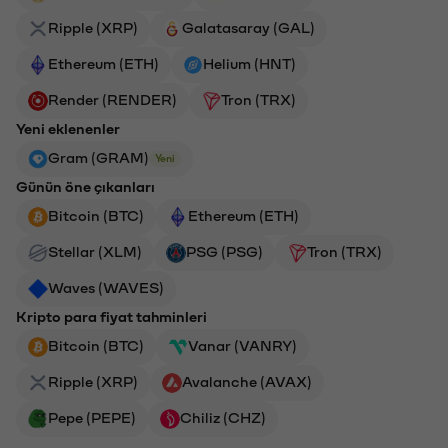
Ripple (XRP)
Galatasaray (GAL)
Ethereum (ETH)
Helium (HNT)
Render (RENDER)
Tron (TRX)
Yeni eklenenler
Gram (GRAM)
Yeni
Günün öne çıkanları
Bitcoin (BTC)
Ethereum (ETH)
Stellar (XLM)
PSG (PSG)
Tron (TRX)
Waves (WAVES)
Kripto para fiyat tahminleri
Bitcoin (BTC)
Vanar (VANRY)
Ripple (XRP)
Avalanche (AVAX)
Pepe (PEPE)
Chiliz (CHZ)