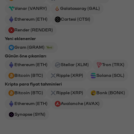
Vanar (VANRY)
Galatasaray (GAL)
Ethereum (ETH)
Cartesi (CTSI)
Render (RENDER)
Yeni eklenenler
Gram (GRAM)
Yeni
Günün öne çıkanları
Ethereum (ETH)
Stellar (XLM)
Tron (TRX)
Bitcoin (BTC)
Ripple (XRP)
Solana (SOL)
Kripto para fiyat tahminleri
Bitcoin (BTC)
Ripple (XRP)
Bonk (BONK)
Ethereum (ETH)
Avalanche (AVAX)
Synapse (SYN)