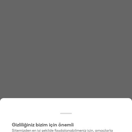
Gizliliğiniz bizim için önemli
Sitemizden en iyi şekilde faydalanabilmeniz için, amaçlarla