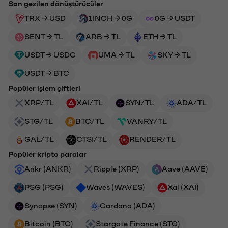
Son gezilen dönüştürücüler
TRX → USD
1INCH → 0G
0G → USDT
SENT → TL
ARB → TL
ETH → TL
USDT → USDC
UMA → TL
SKY → TL
USDT → BTC
Popüler işlem çiftleri
XRP/TL
XAI/TL
SYN/TL
ADA/TL
STG/TL
BTC/TL
VANRY/TL
GAL/TL
CTSI/TL
RENDER/TL
Popüler kripto paralar
Ankr (ANKR)
Ripple (XRP)
Aave (AAVE)
PSG (PSG)
Waves (WAVES)
Xai (XAI)
Synapse (SYN)
Cardano (ADA)
Bitcoin (BTC)
Stargate Finance (STG)