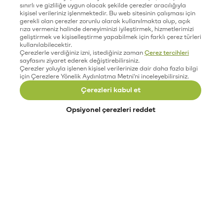
sınırlı ve gizliliğe uygun olacak şekilde çerezler aracılığıyla
kişisel verileriniz işlenmektedir. Bu web sitesinin çalışması için
gerekli olan çerezler zorunlu olarak kullanılmakta olup, açık
rıza vermeniz halinde deneyiminizi iyileştirmek, hizmetlerimizi
geliştirmek ve kişiselleştirme yapabilmek için farklı çerez türleri
kullanılabilecektir.
Çerezlerle verdiğiniz izni, istediğiniz zaman
Çerez tercihleri
sayfasını ziyaret ederek değiştirebilirsiniz.
Çerezler yoluyla işlenen kişisel verilerinize dair daha fazla bilgi
için Çerezlere Yönelik Aydınlatma Metni'ni inceleyebilirsiniz.
Çerezleri kabul et
Opsiyonel çerezleri reddet
Paribu’yu keşfet
Eğitimler
Etkinlikler
Açık pozisyonlar
Paribu sistem durumu