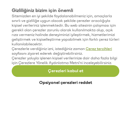
Gizliliğiniz bizim için önemli
Sitemizden en iyi şekilde faydalanabilmeniz için, amaçlarla
sınırlı ve gizliliğe uygun olacak şekilde çerezler aracılığıyla
kişisel verileriniz işlenmektedir. Bu web sitesinin çalışması için
gerekli olan çerezler zorunlu olarak kullanılmakta olup, açık
rıza vermeniz halinde deneyiminizi iyileştirmek, hizmetlerimizi
geliştirmek ve kişiselleştirme yapabilmek için farklı çerez türleri
kullanılabilecektir.
Çerezlerle verdiğiniz izni, istediğiniz zaman
Çerez tercihleri
sayfasını ziyaret ederek değiştirebilirsiniz.
Çerezler yoluyla işlenen kişisel verilerinize dair daha fazla bilgi
için Çerezlere Yönelik Aydınlatma Metni'ni inceleyebilirsiniz.
Çerezleri kabul et
Opsiyonel çerezleri reddet
Paribu’yu keşfet
Eğitimler