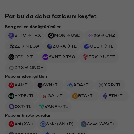
Paribu'da daha fazlasını keşfet
Son gezilen dönüştürücüler
BTTC → TRX
MON → USD
0G → CHZ
2Z → MEGA
ZORA → TL
CEEK → TL
CTSI → TL
AVNT → TAO
TRX → USDT
ZRX → 1INCH
Popüler işlem çiftleri
XAI/TL
SYN/TL
ADA/TL
XRP/TL
HYPE/TL
GAL/TL
BTC/TL
ETH/TL
OXT/TL
VANRY/TL
Popüler kripto paralar
Xai (XAI)
Ankr (ANKR)
Aave (AAVE)