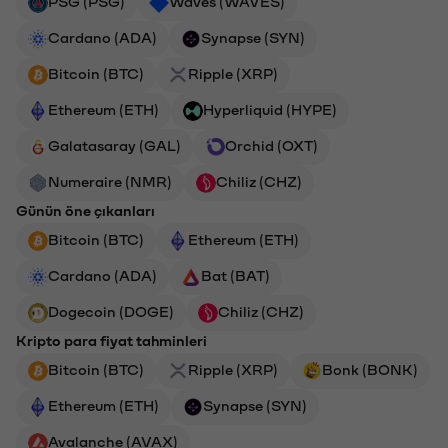
PSG (PSG)
Waves (WAVES)
Cardano (ADA)
Synapse (SYN)
Bitcoin (BTC)
Ripple (XRP)
Ethereum (ETH)
Hyperliquid (HYPE)
Galatasaray (GAL)
Orchid (OXT)
Numeraire (NMR)
Chiliz (CHZ)
Günün öne çıkanları
Bitcoin (BTC)
Ethereum (ETH)
Cardano (ADA)
Bat (BAT)
Dogecoin (DOGE)
Chiliz (CHZ)
Kripto para fiyat tahminleri
Bitcoin (BTC)
Ripple (XRP)
Bonk (BONK)
Ethereum (ETH)
Synapse (SYN)
Avalanche (AVAX)