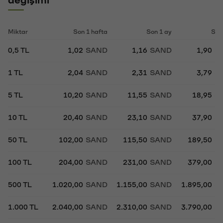
Miktar
Son 1 hafta
Son 1 ay
Son
0,5 TL
1,02
SAND
1,16
SAND
1,90
S
1 TL
2,04
SAND
2,31
SAND
3,79
S
5 TL
10,20
SAND
11,55
SAND
18,95
S
10 TL
20,40
SAND
23,10
SAND
37,90
S
50 TL
102,00
SAND
115,50
SAND
189,50
S
100 TL
204,00
SAND
231,00
SAND
379,00
S
500 TL
1.020,00
SAND
1.155,00
SAND
1.895,00
S
1.000 TL
2.040,00
SAND
2.310,00
SAND
3.790,00
S