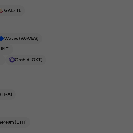
GAL/TL
Waves (WAVES)
(HNT)
)
Orchid (OXT)
 (TRX)
hereum (ETH)