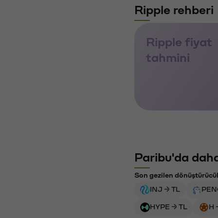
Ripple rehberi
Ripple fiyat
tahmini
Paribu'da daha
Son gezilen dönüştürücü
INJ → TL
PEN
HYPE → TL
H 