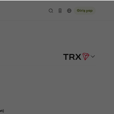
Giriş yap
TRX
at)