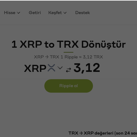
Hisse
Getiri
Keşfet
Destek
1 XRP to TRX Dönüştür
XRP → TRX 1 Ripple ≈ 3,12 TRX
XRP
Ripple al
TRX → XRP değerleri (son 24 sa