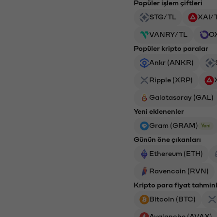
Popüler işlem çiftleri
STG/TL
XAI/
VANRY/TL
O
Popüler kripto paralar
Ankr (ANKR)
Ripple (XRP)
Galatasaray (GAL)
Yeni eklenenler
Gram (GRAM)
Yeni
Günün öne çıkanları
Ethereum (ETH)
Ravencoin (RVN)
Kripto para fiyat tahminl
Bitcoin (BTC)
Avalanche (AVAX)