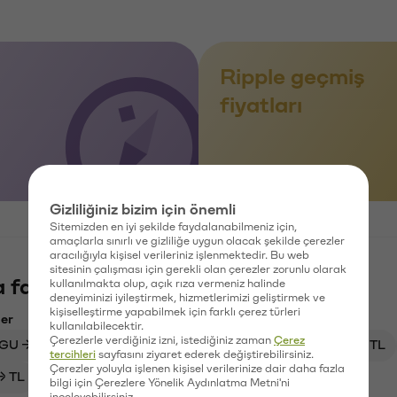
Ripple geçmiş
fiyatları
Gizliliğiniz bizim için önemli
Sitemizden en iyi şekilde faydalanabilmeniz için,
amaçlarla sınırlı ve gizliliğe uygun olacak şekilde çerezler
aracılığıyla kişisel verileriniz işlenmektedir. Bu web
sitesinin çalışması için gerekli olan çerezler zorunlu olarak
 fazlasını keşfet
kullanılmakta olup, açık rıza vermeniz halinde
deneyiminizi iyileştirmek, hizmetlerimizi geliştirmek ve
kişiselleştirme yapabilmek için farklı çerez türleri
ler
kullanılabilecektir.
Çerezlerle verdiğiniz izni, istediğiniz zaman
Çerez
GU → TL
GOAT → TL
SHIB → USD
INTER → TL
tercihleri
sayfasını ziyaret ederek değiştirebilirsiniz.
Çerezler yoluyla işlenen kişisel verilerinize dair daha fazla
→ TL
ITA → TL
GRASS → TL
bilgi için Çerezlere Yönelik Aydınlatma Metni'ni
inceleyebilirsiniz.