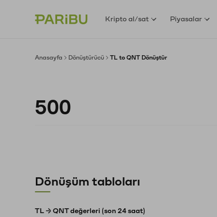
Kripto al/sat
Piyasalar
Anasayfa
Dönüştürücü
TL to QNT Dönüştür
Dönüşüm tabloları
TL → QNT değerleri (son 24 saat)