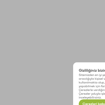
Gizliliğiniz biz
Sitemizden en iyi şe
aracılığıyla kişisel
kullanılmakta olup, 
yapabilmek için fark
Çerezlerle verdiğin
Çerezler yoluyla işl
inceleyebilirsiniz.
Çerezleri kabu