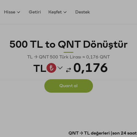
Hisse
Getiri
Keşfet
Destek
500 TL to QNT Dönüştür
TL → QNT 500 Türk Lirası ≈ 0,176 QNT
TL
Quant al
QNT → TL değerleri (son 24 saat