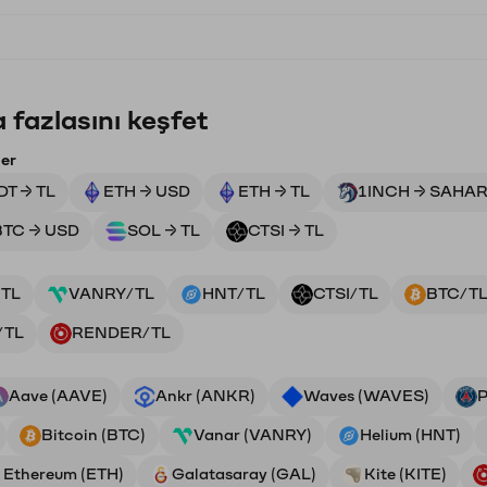
 fazlasını keşfet
ler
DT → TL
ETH → USD
ETH → TL
1INCH → SAHA
BTC → USD
SOL → TL
CTSI → TL
TL
VANRY/TL
HNT/TL
CTSI/TL
BTC/T
/TL
RENDER/TL
Aave (AAVE)
Ankr (ANKR)
Waves (WAVES)
P
Bitcoin (BTC)
Vanar (VANRY)
Helium (HNT)
Ethereum (ETH)
Galatasaray (GAL)
Kite (KITE)