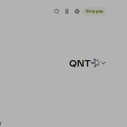
Giriş yap
QNT
)