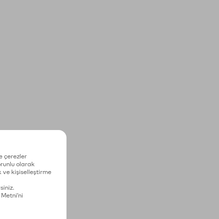
e çerezler
zorunlu olarak
 ve kişiselleştirme
siniz.
 Metni'ni