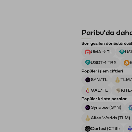
Paribu'da daha
Son gezilen dönüştürücü
UMA → TL
US
USDT → TRX
Popüler işlem çiftleri
SYN/TL
TLM/
GAL/TL
KITE
Popüler kripto paralar
Synapse (SYN)
Alien Worlds (TLM)
Cartesi (CTSI)