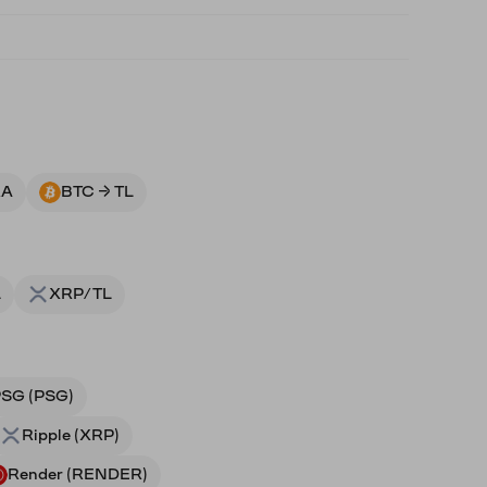
RA
BTC → TL
L
XRP/TL
SG (PSG)
Ripple (XRP)
Render (RENDER)