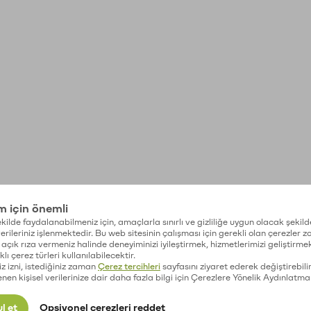
im için önemli
kilde faydalanabilmeniz için, amaçlarla sınırlı ve gizliliğe uygun olacak şekild
 verileriniz işlenmektedir. Bu web sitesinin çalışması için gerekli olan çerezler 
açık rıza vermeniz halinde deneyiminizi iyileştirmek, hizmetlerimizi geliştirmek
lı çerez türleri kullanılabilecektir.
iz izni, istediğiniz zaman
Çerez tercihleri
sayfasını ziyaret ederek değiştirebilir
enen kişisel verilerinize dair daha fazla bilgi için Çerezlere Yönelik Aydınlatma
l et
Opsiyonel çerezleri reddet