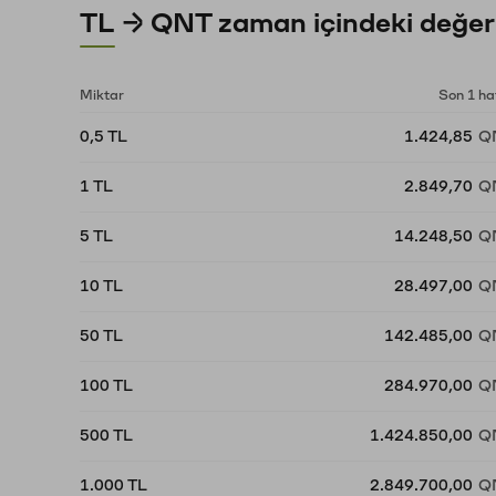
TL → QNT zaman içindeki değer
Miktar
Son 1 ha
0,5 TL
1.424,85
Q
1 TL
2.849,70
Q
5 TL
14.248,50
Q
10 TL
28.497,00
Q
50 TL
142.485,00
Q
100 TL
284.970,00
Q
500 TL
1.424.850,00
Q
1.000 TL
2.849.700,00
Q