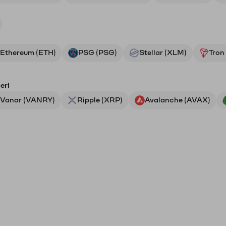
Ethereum (ETH)
PSG (PSG)
Stellar (XLM)
Tron
eri
Vanar (VANRY)
Ripple (XRP)
Avalanche (AVAX)