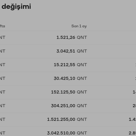
 değişimi
fta
Son 1 ay
NT
1.521,26
QNT
NT
3.042,51
QNT
NT
15.212,55
QNT
NT
30.425,10
QNT
NT
152.125,50
QNT
1
NT
304.251,00
QNT
2
NT
1.521.255,00
QNT
1.4
NT
3.042.510,00
QNT
2.8