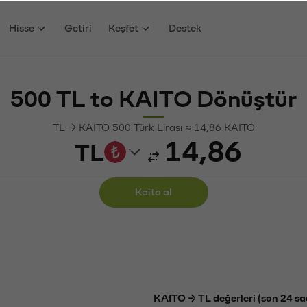
Hisse
Getiri
Keşfet
Destek
500 TL to KAITO Dönüştür
TL → KAITO 500 Türk Lirası ≈ 14,86 KAITO
TL
Kaito al
KAITO → TL değerleri (son 24 sa