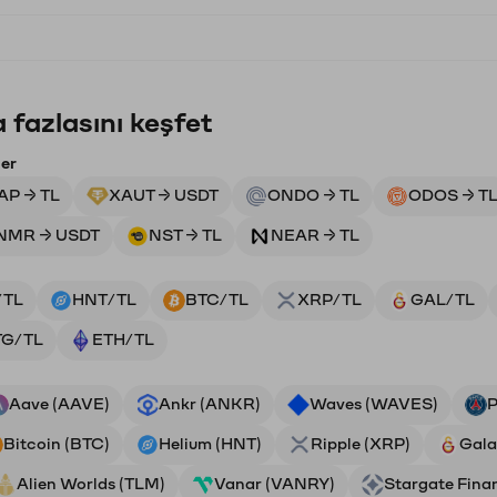
 fazlasını keşfet
ler
AP → TL
XAUT → USDT
ONDO → TL
ODOS → T
NMR → USDT
NST → TL
NEAR → TL
/TL
HNT/TL
BTC/TL
XRP/TL
GAL/TL
TG/TL
ETH/TL
Aave (AAVE)
Ankr (ANKR)
Waves (WAVES)
P
Bitcoin (BTC)
Helium (HNT)
Ripple (XRP)
Gala
Alien Worlds (TLM)
Vanar (VANRY)
Stargate Fina