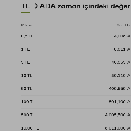
TL → ADA zaman içindeki değer
Miktar
Son 1 h
0,5 TL
4,006
A
1 TL
8,011
A
5 TL
40,055
A
10 TL
80,110
A
50 TL
400,550
A
100 TL
801,100
A
500 TL
4.005,500
A
1.000 TL
8.011,000
A