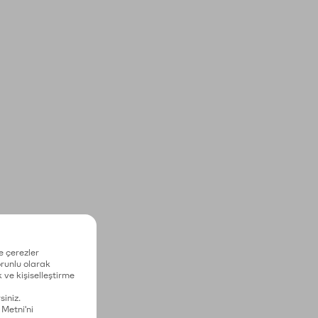
e çerezler
zorunlu olarak
 ve kişiselleştirme
siniz.
 Metni'ni