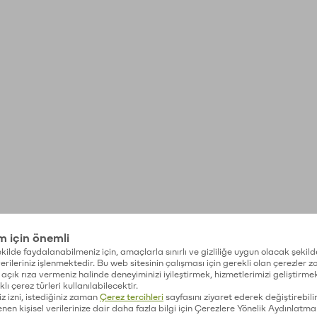
im için önemli
kilde faydalanabilmeniz için, amaçlarla sınırlı ve gizliliğe uygun olacak şekild
 verileriniz işlenmektedir. Bu web sitesinin çalışması için gerekli olan çerezler 
açık rıza vermeniz halinde deneyiminizi iyileştirmek, hizmetlerimizi geliştirmek
lı çerez türleri kullanılabilecektir.
iz izni, istediğiniz zaman
Çerez tercihleri
sayfasını ziyaret ederek değiştirebilir
enen kişisel verilerinize dair daha fazla bilgi için Çerezlere Yönelik Aydınlatma