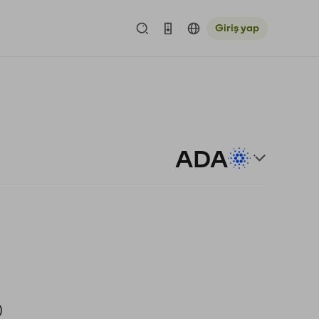
Giriş yap
ADA
)