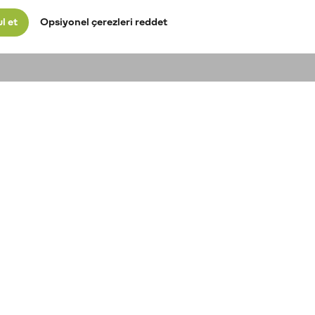
l et
Opsiyonel çerezleri reddet
Kripto para fiyatları
Geçmiş Fiyat
Y
Performansı
Bitcoin fiyatı
Ş
Ethereum fiyatı
Bitcoin Fiyat Geçmişi
XRP fiyatı
Ö
Ethereum Fiyat Geçmişi
Solana fiyatı
B
XRP Fiyat Geçmişi
Dogecoin fiyatı
K
Solana Fiyat Geçmişi
S
Dogecoin Fiyat Geçmişi
G
Kripto para fiyat
Ö
tahminleri
Kripto varlık al/sat
M