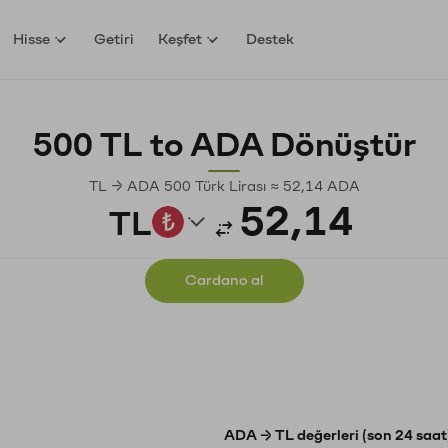
Hisse
Getiri
Keşfet
Destek
500 TL to ADA Dönüştür
TL → ADA 500 Türk Lirası ≈ 52,14 ADA
TL
Cardano al
ADA → TL değerleri (son 24 saat