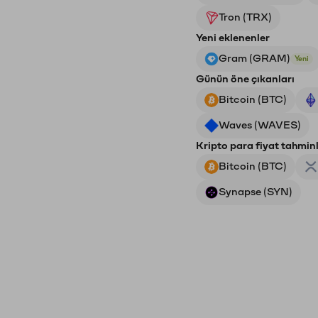
Tron (TRX)
Yeni eklenenler
Gram (GRAM)
Yeni
Günün öne çıkanları
Bitcoin (BTC)
Waves (WAVES)
Kripto para fiyat tahminl
Bitcoin (BTC)
Synapse (SYN)