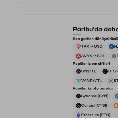
Paribu'da daha
Son gezilen dönüştürücü
TRX → USD
N
AVAX → SOL
Popüler işlem çiftleri
SYN/TL
CTSI
VANRY/TL
S
Popüler kripto paralar
Synapse (SYN)
Cartesi (CTSI)
Ethereum (ETH)