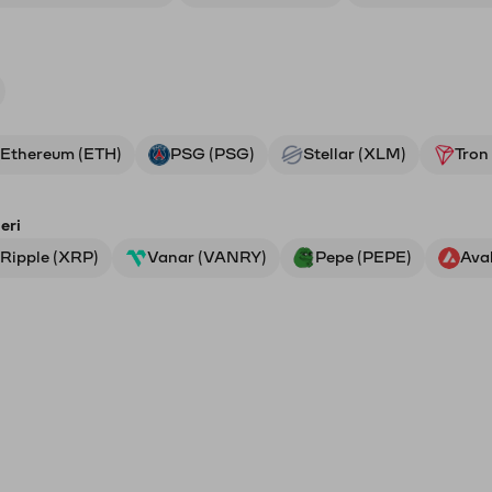
Ethereum (ETH)
PSG (PSG)
Stellar (XLM)
Tron
eri
Ripple (XRP)
Vanar (VANRY)
Pepe (PEPE)
Ava