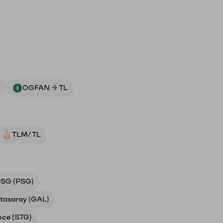
L
OGFAN → TL
TLM/TL
SG (PSG)
tasaray (GAL)
nce (STG)