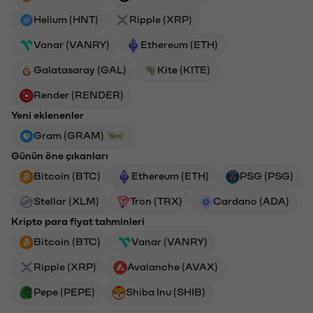
Helium (HNT)
Ripple (XRP)
Vanar (VANRY)
Ethereum (ETH)
Galatasaray (GAL)
Kite (KITE)
Render (RENDER)
Yeni eklenenler
Gram (GRAM)
Yeni
Günün öne çıkanları
Bitcoin (BTC)
Ethereum (ETH)
PSG (PSG)
Stellar (XLM)
Tron (TRX)
Cardano (ADA)
Kripto para fiyat tahminleri
Bitcoin (BTC)
Vanar (VANRY)
Ripple (XRP)
Avalanche (AVAX)
Pepe (PEPE)
Shiba Inu (SHIB)