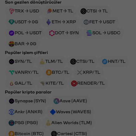
Son gezilen dönüştürücüler
TRX → USD
MET → TL
CTSI → TL
USDT → 0G
ETH → XRP
FET → USDT
POL → USDT
DOT → SYN
SOL → USDC
BAR → 0G
Popüler işlem çiftleri
SYN/TL
TLM/TL
CTSI/TL
HNT/TL
VANRY/TL
BTC/TL
XRP/TL
GAL/TL
KITE/TL
RENDER/TL
Popüler kripto paralar
Synapse (SYN)
Aave (AAVE)
Ankr (ANKR)
Waves (WAVES)
PSG (PSG)
Alien Worlds (TLM)
Bitcoin (BTC)
Cartesi (CTSI)