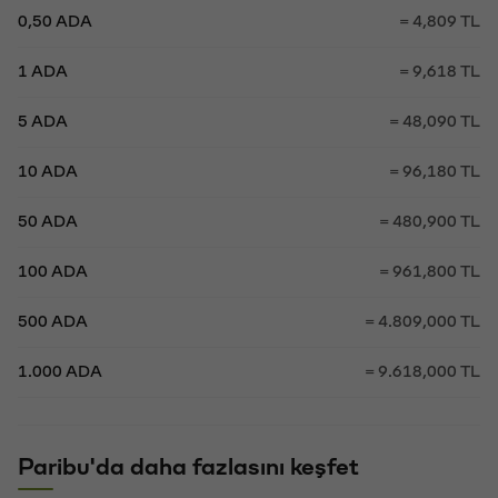
0,50 ADA
= 4,809 TL
1 ADA
= 9,618 TL
5 ADA
= 48,090 TL
10 ADA
= 96,180 TL
50 ADA
= 480,900 TL
100 ADA
= 961,800 TL
500 ADA
= 4.809,000 TL
1.000 ADA
= 9.618,000 TL
Paribu'da daha fazlasını keşfet