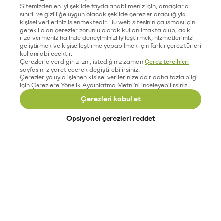
Sitemizden en iyi şekilde faydalanabilmeniz için, amaçlarla
sınırlı ve gizliliğe uygun olacak şekilde çerezler aracılığıyla
kişisel verileriniz işlenmektedir. Bu web sitesinin çalışması için
gerekli olan çerezler zorunlu olarak kullanılmakta olup, açık
rıza vermeniz halinde deneyiminizi iyileştirmek, hizmetlerimizi
geliştirmek ve kişiselleştirme yapabilmek için farklı çerez türleri
kullanılabilecektir.
Çerezlerle verdiğiniz izni, istediğiniz zaman
Çerez tercihleri
sayfasını ziyaret ederek değiştirebilirsiniz.
Çerezler yoluyla işlenen kişisel verilerinize dair daha fazla bilgi
için Çerezlere Yönelik Aydınlatma Metni'ni inceleyebilirsiniz.
Çerezleri kabul et
Opsiyonel çerezleri reddet
Paribu’yu keşfet
Eğitimler
Etkinlikler