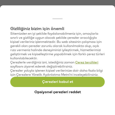
Gizliliğiniz bizim için önemli
Sitemizden en iyi şekilde faydalanabilmeniz için, amaçlarla
sınırlı ve gizliliğe uygun olacak şekilde çerezler aracılığıyla
kişisel verileriniz işlenmektedir. Bu web sitesinin çalışması için
gerekli olan çerezler zorunlu olarak kullanılmakta olup, açık
rıza vermeniz halinde deneyiminizi iyileştirmek, hizmetlerimizi
geliştirmek ve kişiselleştirme yapabilmek için farklı çerez türleri
kullanılabilecektir.
Çerezlerle verdiğiniz izni, istediğiniz zaman
Çerez tercihleri
sayfasını ziyaret ederek değiştirebilirsiniz.
Çerezler yoluyla işlenen kişisel verilerinize dair daha fazla bilgi
için Çerezlere Yönelik Aydınlatma Metni'ni inceleyebilirsiniz.
Çerezleri kabul et
Opsiyonel çerezleri reddet