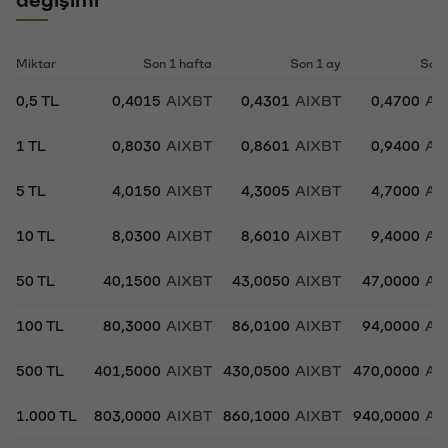
değişimi
Miktar
Son 1 hafta
Son 1 ay
Son 
0,5 TL
0,4015
AIXBT
0,4301
AIXBT
0,4700
AI
1 TL
0,8030
AIXBT
0,8601
AIXBT
0,9400
AI
5 TL
4,0150
AIXBT
4,3005
AIXBT
4,7000
AI
10 TL
8,0300
AIXBT
8,6010
AIXBT
9,4000
AI
50 TL
40,1500
AIXBT
43,0050
AIXBT
47,0000
AI
100 TL
80,3000
AIXBT
86,0100
AIXBT
94,0000
AI
500 TL
401,5000
AIXBT
430,0500
AIXBT
470,0000
AI
1.000 TL
803,0000
AIXBT
860,1000
AIXBT
940,0000
AI