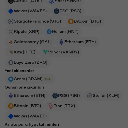
Cartesi (CTSI)
Ankr (ANKR)
Waves (WAVES)
PSG (PSG)
Stargate Finance (STG)
Bitcoin (BTC)
Ripple (XRP)
Helium (HNT)
Galatasaray (GAL)
Ethereum (ETH)
Kite (KITE)
Vanar (VANRY)
LayerZero (ZRO)
Yeni eklenenler
Gram (GRAM)
Yeni
Günün öne çıkanları
Ethereum (ETH)
PSG (PSG)
Stellar (XLM)
Bitcoin (BTC)
Tron (TRX)
Waves (WAVES)
Kripto para fiyat tahminleri