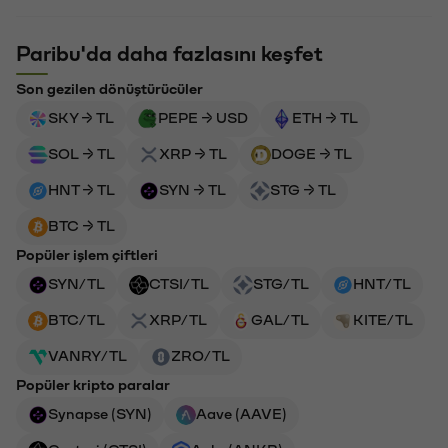
Paribu'da daha fazlasını keşfet
Son gezilen dönüştürücüler
SKY → TL
PEPE → USD
ETH → TL
SOL → TL
XRP → TL
DOGE → TL
HNT → TL
SYN → TL
STG → TL
BTC → TL
Popüler işlem çiftleri
SYN/TL
CTSI/TL
STG/TL
HNT/TL
BTC/TL
XRP/TL
GAL/TL
KITE/TL
VANRY/TL
ZRO/TL
Popüler kripto paralar
Synapse (SYN)
Aave (AAVE)