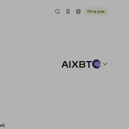
Giriş yap
AIXBT
at)