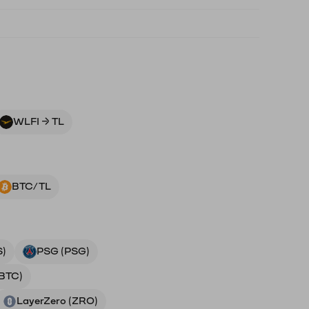
WLFI → TL
BTC/TL
S)
PSG (PSG)
(BTC)
LayerZero (ZRO)