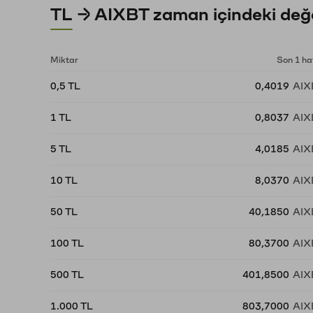
TL → AIXBT zaman içindeki değe
Miktar
Son 1 ha
0,5 TL
0,4019
AIX
1 TL
0,8037
AIX
5 TL
4,0185
AIX
10 TL
8,0370
AIX
50 TL
40,1850
AIX
100 TL
80,3700
AIX
500 TL
401,8500
AIX
1.000 TL
803,7000
AIX