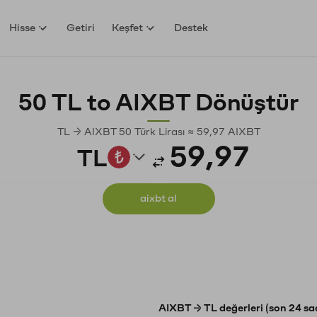
Hisse
Getiri
Keşfet
Destek
50 TL to AIXBT Dönüştür
TL → AIXBT 50 Türk Lirası ≈ 59,97 AIXBT
TL
aixbt al
AIXBT → TL değerleri (son 24 sa