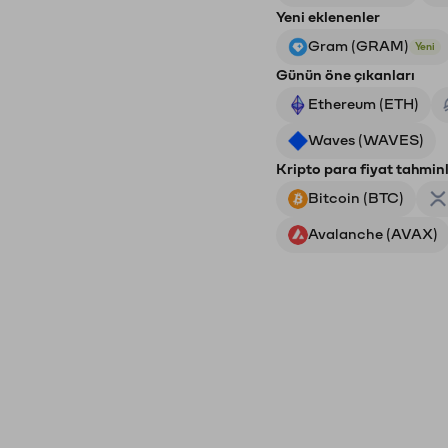
Yeni eklenenler
Gram (GRAM)
Yeni
Günün öne çıkanları
Ethereum (ETH)
Waves (WAVES)
Kripto para fiyat tahminl
Bitcoin (BTC)
Avalanche (AVAX)