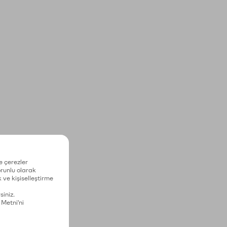
e çerezler
zorunlu olarak
 ve kişiselleştirme
siniz.
 Metni'ni