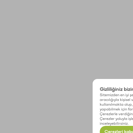
Gizliliğiniz biz
Sitemizden en iyi şe
aracılığıyla kişisel
kullanılmakta olup, 
yapabilmek için fark
Çerezlerle verdiğin
Çerezler yoluyla işl
inceleyebilirsiniz.
Çerezleri kabu