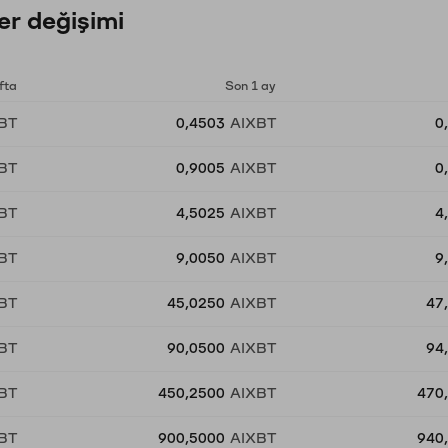
r değişimi
fta
Son 1 ay
BT
0,4503
AIXBT
0
BT
0,9005
AIXBT
0
BT
4,5025
AIXBT
4
BT
9,0050
AIXBT
9
BT
45,0250
AIXBT
47
BT
90,0500
AIXBT
94
BT
450,2500
AIXBT
470
BT
900,5000
AIXBT
940