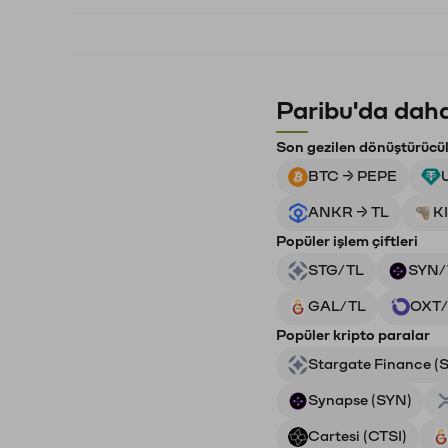
Paribu'da daha
Son gezilen dönüştürücü
BTC → PEPE
ANKR → TL
K
Popüler işlem çiftleri
STG/TL
SYN/
GAL/TL
OXT/
Popüler kripto paralar
Stargate Finance (
Synapse (SYN)
Cartesi (CTSI)