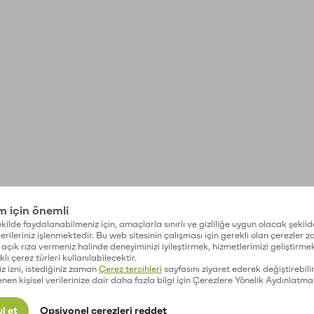
im için önemli
kilde faydalanabilmeniz için, amaçlarla sınırlı ve gizliliğe uygun olacak şekild
 verileriniz işlenmektedir. Bu web sitesinin çalışması için gerekli olan çerezler 
açık rıza vermeniz halinde deneyiminizi iyileştirmek, hizmetlerimizi geliştirmek
lı çerez türleri kullanılabilecektir.
iz izni, istediğiniz zaman
Çerez tercihleri
sayfasını ziyaret ederek değiştirebilir
enen kişisel verilerinize dair daha fazla bilgi için Çerezlere Yönelik Aydınlatma
l et
Opsiyonel çerezleri reddet