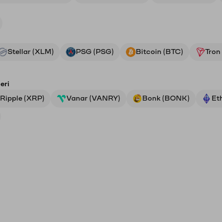
Stellar (XLM)
PSG (PSG)
Bitcoin (BTC)
Tron
eri
Ripple (XRP)
Vanar (VANRY)
Bonk (BONK)
Et