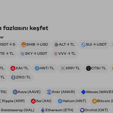
 fazlasını keşfet
ler
USDT → S
SHIB → USD
ALT → TL
SUI → USDT
ITE → TL
SKY → USDT
VVV → TL
TL
XAI/TL
HNT/TL
XRP/TL
CTSI/TL
TL
ZRO/TL
STG)
Aave (AAVE)
Ankr (ANKR)
Waves (WAVE
Ripple (XRP)
Xai (XAI)
Helium (HNT)
Bitcoin 
Galatasaray (GAL)
Ethereum (ETH)
Orchid (OXT)