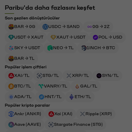
Paribu'da daha fazlasını keşfet
Son gezilen dönüştürücüler
BAR → 0G
USDC → SAND
0G → 2Z
USDT → XAUT
XAUT → USDT
POL → USD
SKY → USDT
NEO → TL
1INCH → BTC
BAR → TL
Popüler işlem çiftleri
XAI/TL
STG/TL
XRP/TL
SYN/TL
BTC/TL
VANRY/TL
GAL/TL
ADA/TL
HNT/TL
ETH/TL
Popüler kripto paralar
Ankr (ANKR)
Xai (XAI)
Ripple (XRP)
Aave (AAVE)
Stargate Finance (STG)