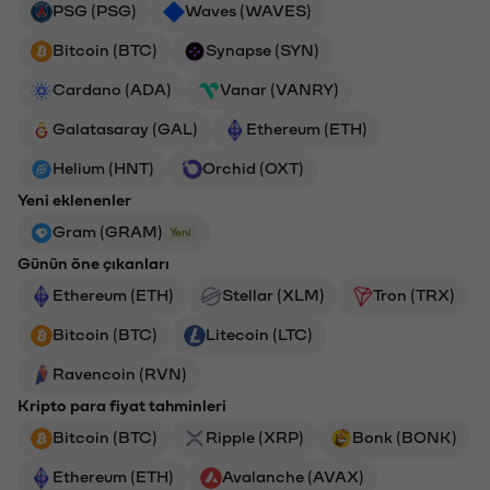
PSG (PSG)
Waves (WAVES)
Bitcoin (BTC)
Synapse (SYN)
Cardano (ADA)
Vanar (VANRY)
Galatasaray (GAL)
Ethereum (ETH)
Helium (HNT)
Orchid (OXT)
Yeni eklenenler
Gram (GRAM)
Yeni
Günün öne çıkanları
Ethereum (ETH)
Stellar (XLM)
Tron (TRX)
Bitcoin (BTC)
Litecoin (LTC)
Ravencoin (RVN)
Kripto para fiyat tahminleri
Bitcoin (BTC)
Ripple (XRP)
Bonk (BONK)
Ethereum (ETH)
Avalanche (AVAX)