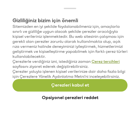
Gizliliğiniz bizim için önemli
Sitemizden en iyi şekilde faydalanabilmeniz için, amaçlarla
sınırlı ve gizliliğe uygun olacak şekilde çerezler aracılığıyla
kişisel verileriniz işlenmektedir. Bu web sitesinin çalışması için
gerekli olan çerezler zorunlu olarak kullanılmakta olup, açık
rıza vermeniz halinde deneyiminizi iyileştirmek, hizmetlerimizi
geliştirmek ve kişiselleştirme yapabilmek için farklı çerez türleri
kullanılabilecektir.
Çerezlerle verdiğiniz izni, istediğiniz zaman
Çerez tercihleri
sayfasını ziyaret ederek değiştirebilirsiniz.
Çerezler yoluyla işlenen kişisel verilerinize dair daha fazla bilgi
için Çerezlere Yönelik Aydınlatma Metni'ni inceleyebilirsiniz.
Çerezleri kabul et
Opsiyonel çerezleri reddet
Paribu’yu keşfet