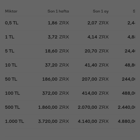
Miktar
Son 1 hafta
Son 1 ay
Son
0,5 TL
1,86
ZRX
2,07
ZRX
2,44
1 TL
3,72
ZRX
4,14
ZRX
4,88
5 TL
18,60
ZRX
20,70
ZRX
24,40
10 TL
37,20
ZRX
41,40
ZRX
48,80
50 TL
186,00
ZRX
207,00
ZRX
244,00
100 TL
372,00
ZRX
414,00
ZRX
488,00
500 TL
1.860,00
ZRX
2.070,00
ZRX
2.440,00
1.000 TL
3.720,00
ZRX
4.140,00
ZRX
4.880,00