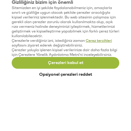
Gizliliğiniz bizim için önemli
Sitemizden en iyi şekilde faydalanabilmeniz için, amaçlarla
sınırlı ve gizliliğe uygun olacak şekilde çerezler aracılığıyla
kişisel verileriniz işlenmektedir. Bu web sitesinin çalışması için
gerekli olan çerezler zorunlu olarak kullanılmakta olup, açık
rıza vermeniz halinde deneyiminizi iyileştirmek, hizmetlerimizi
geliştirmek ve kişiselleştirme yapabilmek için farklı çerez türleri
kullanılabilecektir.
Çerezlerle verdiğiniz izni, istediğiniz zaman
Çerez tercihleri
sayfasını ziyaret ederek değiştirebilirsiniz.
Çerezler yoluyla işlenen kişisel verilerinize dair daha fazla bilgi
için Çerezlere Yönelik Aydınlatma Metni'ni inceleyebilirsiniz.
Çerezleri kabul et
Opsiyonel çerezleri reddet
Paribu’yu keşfet
Eğitimler
Etkinlikler