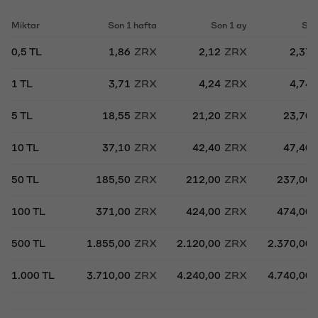
Miktar
Son 1 hafta
Son 1 ay
Son
0,5 TL
1,86
ZRX
2,12
ZRX
2,37
1 TL
3,71
ZRX
4,24
ZRX
4,74
5 TL
18,55
ZRX
21,20
ZRX
23,70
10 TL
37,10
ZRX
42,40
ZRX
47,40
50 TL
185,50
ZRX
212,00
ZRX
237,00
100 TL
371,00
ZRX
424,00
ZRX
474,00
500 TL
1.855,00
ZRX
2.120,00
ZRX
2.370,00
1.000 TL
3.710,00
ZRX
4.240,00
ZRX
4.740,00