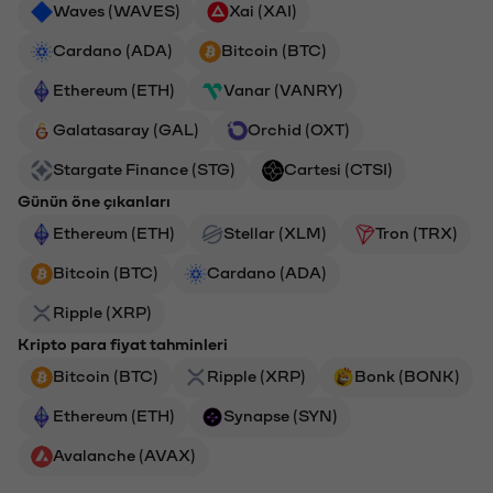
Waves (WAVES)
Xai (XAI)
Cardano (ADA)
Bitcoin (BTC)
Ethereum (ETH)
Vanar (VANRY)
Galatasaray (GAL)
Orchid (OXT)
Stargate Finance (STG)
Cartesi (CTSI)
Günün öne çıkanları
Ethereum (ETH)
Stellar (XLM)
Tron (TRX)
Bitcoin (BTC)
Cardano (ADA)
Ripple (XRP)
Kripto para fiyat tahminleri
Bitcoin (BTC)
Ripple (XRP)
Bonk (BONK)
Ethereum (ETH)
Synapse (SYN)
Avalanche (AVAX)