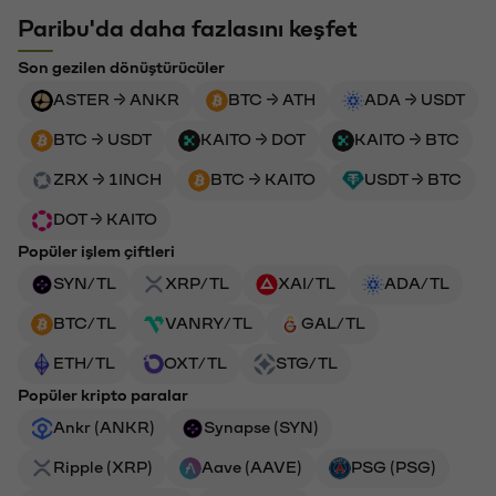
Paribu'da daha fazlasını keşfet
Son gezilen dönüştürücüler
ASTER → ANKR
BTC → ATH
ADA → USDT
BTC → USDT
KAITO → DOT
KAITO → BTC
ZRX → 1INCH
BTC → KAITO
USDT → BTC
DOT → KAITO
Popüler işlem çiftleri
SYN/TL
XRP/TL
XAI/TL
ADA/TL
BTC/TL
VANRY/TL
GAL/TL
ETH/TL
OXT/TL
STG/TL
Popüler kripto paralar
Ankr (ANKR)
Synapse (SYN)
Ripple (XRP)
Aave (AAVE)
PSG (PSG)