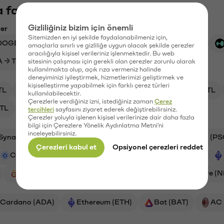
 fazlasını keşfet
Gizliliğiniz bizim için önemli
ler
Sitemizden en iyi şekilde faydalanabilmeniz için,
DOGE → TL
BTC → TL
ETH → TL
SOL → TL
amaçlarla sınırlı ve gizliliğe uygun olacak şekilde çerezler
aracılığıyla kişisel verileriniz işlenmektedir. Bu web
 → TL
XAI → TL
SYN → TL
sitesinin çalışması için gerekli olan çerezler zorunlu olarak
kullanılmakta olup, açık rıza vermeniz halinde
deneyiminizi iyileştirmek, hizmetlerimizi geliştirmek ve
kişiselleştirme yapabilmek için farklı çerez türleri
TL
ADA/TL
XRP/TL
HYPE/TL
GAL/TL
kullanılabilecektir.
Çerezlerle verdiğiniz izni, istediğiniz zaman
Çerez
TL
MIOTA/TL
tercihleri
sayfasını ziyaret ederek değiştirebilirsiniz.
Çerezler yoluyla işlenen kişisel verilerinize dair daha fazla
bilgi için Çerezlere Yönelik Aydınlatma Metni'ni
inceleyebilirsiniz.
Synapse (SYN)
Aave (AAVE)
Xai (XAI)
PSG (PS
Çerezleri kabul et
Opsiyonel çerezleri reddet
Cardano (ADA)
Ripple (XRP)
Bitcoin (BTC)
Galatasaray (GAL)
Orchid (OXT)
Numeraire (
Cardano (ADA)
Ethereum (ETH)
Bat (BAT)
AC 