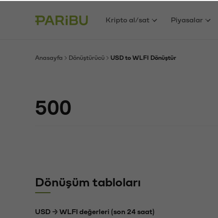
Kripto al/sat
Piyasalar
Anasayfa
Dönüştürücü
USD to WLFI Dönüştür
Dönüşüm tabloları
USD → WLFI değerleri (son 24 saat)