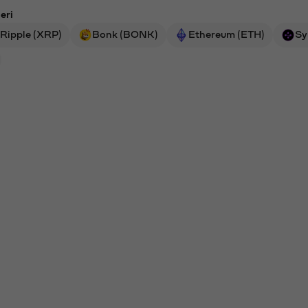
eri
Ripple (XRP)
Bonk (BONK)
Ethereum (ETH)
Sy