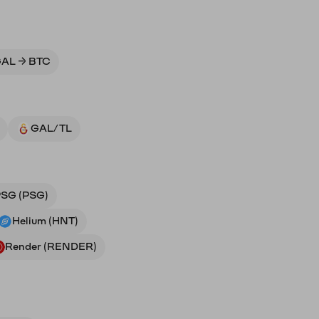
AL → BTC
GAL/TL
SG (PSG)
Helium (HNT)
Render (RENDER)