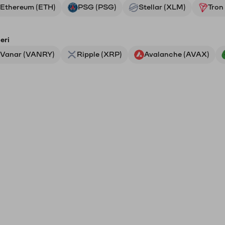
Ethereum (ETH)
PSG (PSG)
Stellar (XLM)
Tron
eri
Vanar (VANRY)
Ripple (XRP)
Avalanche (AVAX)