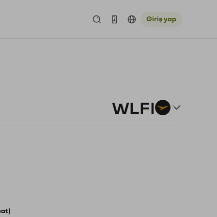
Giriş yap
WLFI
aat)