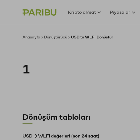
Kripto al/sat
Piyasalar
Anasayfa
Dönüştürücü
USD to WLFI Dönüştür
Dönüşüm tabloları
USD → WLFI değerleri (son 24 saat)