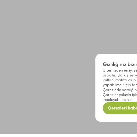
Gizliliğiniz biz
Sitemizden en iyi şe
aracılığıyla kişisel
kullanılmakta olup, 
yapabilmek için fark
Çerezlerle verdiğin
Çerezler yoluyla işl
inceleyebilirsiniz.
Çerezleri kabu