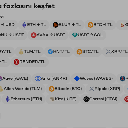
 fazlasını keşfet
ler
 → USD
ETH → TL
BLUR → TL
BTC → TL
G
NK → USDT
AVAX → USDT
USDT → SOL
RY/TL
TLM/TL
HNT/TL
BTC/TL
XRP/TL
/TL
RENDER/TL
Aave (AAVE)
Ankr (ANKR)
Waves (WAVES)
P
Alien Worlds (TLM)
Bitcoin (BTC)
Ripple (XRP)
Ethereum (ETH)
Kite (KITE)
Cartesi (CTSI)