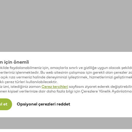
im için önemli
kilde faydalanabilmeniz için, amaçlarla sınırlı ve gizliliğe uygun olacak şekild
 verileriniz işlenmektedir. Bu web sitesinin çalışması için gerekli olan çerezler 
açık rıza vermeniz halinde deneyiminizi iyileştirmek, hizmetlerimizi geliştirmek
lı çerez türleri kullanılabilecektir.
iz izni, istediğiniz zaman
Çerez tercihleri
sayfasını ziyaret ederek değiştirebilir
enen kişisel verilerinize dair daha fazla bilgi için Çerezlere Yönelik Aydınlatma
l et
Opsiyonel çerezleri reddet