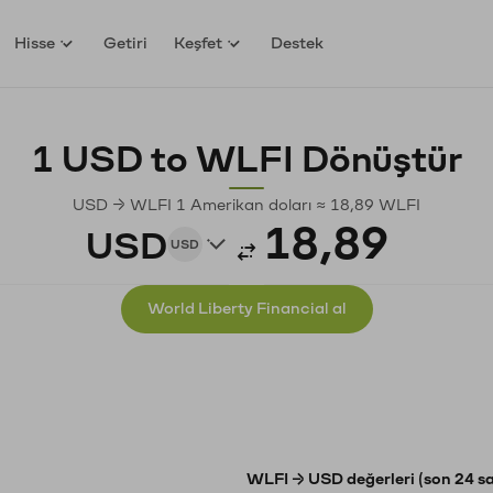
Hisse
Getiri
Keşfet
Destek
1 USD to WLFI Dönüştür
USD → WLFI 1 Amerikan doları ≈ 18,89 WLFI
USD
USD
World Liberty Financial al
WLFI → USD değerleri (son 24 s