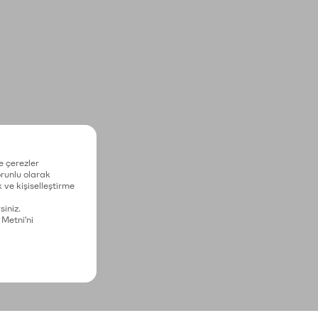
e çerezler
zorunlu olarak
 ve kişiselleştirme
siniz.
 Metni'ni