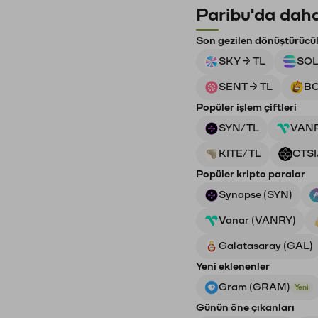
Paribu'da daha
Son gezilen dönüştürücü
SKY → TL
SOL
SENT → TL
BO
Popüler işlem çiftleri
SYN/TL
VAN
KITE/TL
CTSI
Popüler kripto paralar
Synapse (SYN)
Vanar (VANRY)
Galatasaray (GAL)
Yeni eklenenler
Gram (GRAM)
Yeni
Günün öne çıkanları