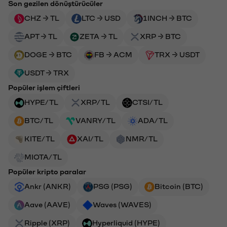
Son gezilen dönüştürücüler
CHZ → TL
LTC → USD
1INCH → BTC
APT → TL
ZETA → TL
XRP → BTC
DOGE → BTC
FB → ACM
TRX → USDT
USDT → TRX
Popüler işlem çiftleri
HYPE/TL
XRP/TL
CTSI/TL
BTC/TL
VANRY/TL
ADA/TL
KITE/TL
XAI/TL
NMR/TL
MIOTA/TL
Popüler kripto paralar
Ankr (ANKR)
PSG (PSG)
Bitcoin (BTC)
Aave (AAVE)
Waves (WAVES)
Ripple (XRP)
Hyperliquid (HYPE)