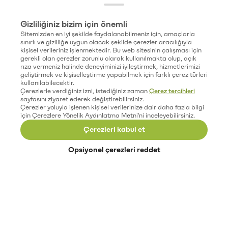
Gizliliğiniz bizim için önemli
Sitemizden en iyi şekilde faydalanabilmeniz için, amaçlarla
sınırlı ve gizliliğe uygun olacak şekilde çerezler aracılığıyla
kişisel verileriniz işlenmektedir. Bu web sitesinin çalışması için
gerekli olan çerezler zorunlu olarak kullanılmakta olup, açık
rıza vermeniz halinde deneyiminizi iyileştirmek, hizmetlerimizi
geliştirmek ve kişiselleştirme yapabilmek için farklı çerez türleri
kullanılabilecektir.
Çerezlerle verdiğiniz izni, istediğiniz zaman
Çerez tercihleri
sayfasını ziyaret ederek değiştirebilirsiniz.
Çerezler yoluyla işlenen kişisel verilerinize dair daha fazla bilgi
için Çerezlere Yönelik Aydınlatma Metni'ni inceleyebilirsiniz.
Çerezleri kabul et
Opsiyonel çerezleri reddet
Paribu’yu keşfet