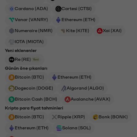
Cardano (ADA)
Cartesi (CTSI)
Vanar (VANRY)
Ethereum (ETH)
Numeraire (NMR)
Kite (KITE)
Xai (XAI)
IOTA (MIOTA)
Yeni eklenenler
Re (RE)
Yeni
Günün öne çıkanları
Bitcoin (BTC)
Ethereum (ETH)
Dogecoin (DOGE)
Algorand (ALGO)
Bitcoin Cash (BCH)
Avalanche (AVAX)
Kripto para fiyat tahminleri
Bitcoin (BTC)
Ripple (XRP)
Bonk (BONK)
Ethereum (ETH)
Solana (SOL)