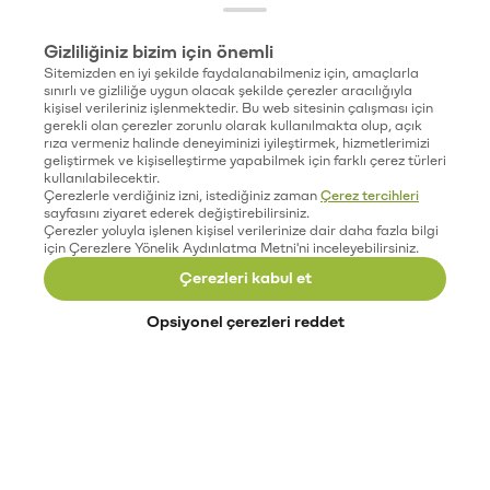
Gizliliğiniz bizim için önemli
Sitemizden en iyi şekilde faydalanabilmeniz için, amaçlarla
sınırlı ve gizliliğe uygun olacak şekilde çerezler aracılığıyla
kişisel verileriniz işlenmektedir. Bu web sitesinin çalışması için
gerekli olan çerezler zorunlu olarak kullanılmakta olup, açık
rıza vermeniz halinde deneyiminizi iyileştirmek, hizmetlerimizi
geliştirmek ve kişiselleştirme yapabilmek için farklı çerez türleri
kullanılabilecektir.
Çerezlerle verdiğiniz izni, istediğiniz zaman
Çerez tercihleri
sayfasını ziyaret ederek değiştirebilirsiniz.
Çerezler yoluyla işlenen kişisel verilerinize dair daha fazla bilgi
için Çerezlere Yönelik Aydınlatma Metni'ni inceleyebilirsiniz.
Çerezleri kabul et
Opsiyonel çerezleri reddet
Paribu’yu keşfet