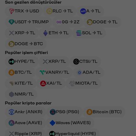
Son gezilen dönüştürücüler
TRX → USD
RLC → TL
A → TL
USDT → TRUMP
0G → 2Z
DOGE → TL
XRP → TL
ETH → TL
SOL → TL
DOGE → BTC
Popüler işlem çiftleri
HYPE/TL
XRP/TL
CTSI/TL
BTC/TL
VANRY/TL
ADA/TL
KITE/TL
XAI/TL
MIOTA/TL
NMR/TL
Popüler kripto paralar
Ankr (ANKR)
PSG (PSG)
Bitcoin (BTC)
Aave (AAVE)
Waves (WAVES)
Ripple (XRP)
Hyperliquid (HYPE)