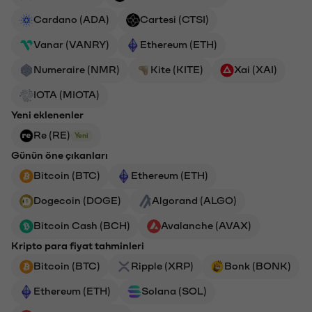
Cardano (ADA)
Cartesi (CTSI)
Vanar (VANRY)
Ethereum (ETH)
Numeraire (NMR)
Kite (KITE)
Xai (XAI)
IOTA (MIOTA)
Yeni eklenenler
Re (RE)
Yeni
Günün öne çıkanları
Bitcoin (BTC)
Ethereum (ETH)
Dogecoin (DOGE)
Algorand (ALGO)
Bitcoin Cash (BCH)
Avalanche (AVAX)
Kripto para fiyat tahminleri
Bitcoin (BTC)
Ripple (XRP)
Bonk (BONK)
Ethereum (ETH)
Solana (SOL)