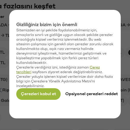
 fazlasını keşfet
ler
Gizliliğiniz bizim için önemli
ADA → USDT
USDC → TL
ARB → USDT
MEGA →
Sitemizden en iyi şekilde faydalanabilmeniz için,
amaçlarla sınırlı ve gizliliğe uygun olacak şekilde çerezler
 → TL
USDT → TL
HNT → TL
aracılığıyla kişisel verileriniz işlenmektedir. Bu web
sitesinin çalışması için gerekli olan çerezler zorunlu olarak
kullanılmakta olup, açık rıza vermeniz halinde
TL
XAI/TL
HNT/TL
XRP/TL
BTC/TL
deneyiminizi iyileştirmek, hizmetlerimizi geliştirmek ve
kişiselleştirme yapabilmek için farklı çerez türleri
TL
ZRO/TL
kullanılabilecektir.
Çerezlerle verdiğiniz izni, istediğiniz zaman
Çerez
tercihleri
sayfasını ziyaret ederek değiştirebilirsiniz.
Çerezler yoluyla işlenen kişisel verilerinize dair daha fazla
STG)
Aave (AAVE)
Ankr (ANKR)
Waves (WAVE
bilgi için Çerezlere Yönelik Aydınlatma Metni'ni
inceleyebilirsiniz.
Ripple (XRP)
Xai (XAI)
Helium (HNT)
Bitcoin 
Çerezleri kabul et
Opsiyonel çerezleri reddet
Galatasaray (GAL)
Ethereum (ETH)
Orchid (OXT)