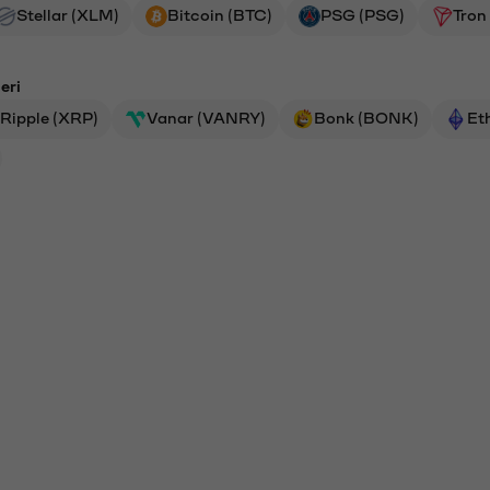
Stellar (XLM)
Bitcoin (BTC)
PSG (PSG)
Tron
eri
Ripple (XRP)
Vanar (VANRY)
Bonk (BONK)
Et