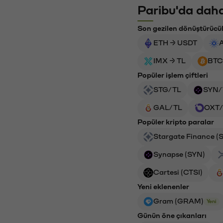
Paribu'da daha
Son gezilen dönüştürücü
ETH → USDT
IMX → TL
BTC
Popüler işlem çiftleri
STG/TL
SYN/
GAL/TL
OXT/
Popüler kripto paralar
Stargate Finance (
Synapse (SYN)
Cartesi (CTSI)
Yeni eklenenler
Gram (GRAM)
Yeni
Günün öne çıkanları