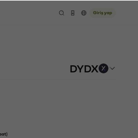
Giriş yap
DYDX
aat)