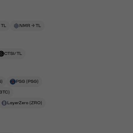
 TL
NMR → TL
CTSI/TL
S)
PSG (PSG)
(BTC)
LayerZero (ZRO)