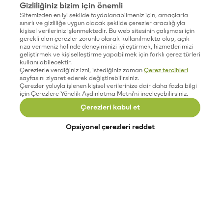
Gizliliğiniz bizim için önemli
Sitemizden en iyi şekilde faydalanabilmeniz için, amaçlarla
sınırlı ve gizliliğe uygun olacak şekilde çerezler aracılığıyla
kişisel verileriniz işlenmektedir. Bu web sitesinin çalışması için
gerekli olan çerezler zorunlu olarak kullanılmakta olup, açık
rıza vermeniz halinde deneyiminizi iyileştirmek, hizmetlerimizi
geliştirmek ve kişiselleştirme yapabilmek için farklı çerez türleri
kullanılabilecektir.
Çerezlerle verdiğiniz izni, istediğiniz zaman
Çerez tercihleri
sayfasını ziyaret ederek değiştirebilirsiniz.
Çerezler yoluyla işlenen kişisel verilerinize dair daha fazla bilgi
için Çerezlere Yönelik Aydınlatma Metni'ni inceleyebilirsiniz.
Çerezleri kabul et
Opsiyonel çerezleri reddet
Paribu’yu keşfet
Eğitimler
Etkinlikler