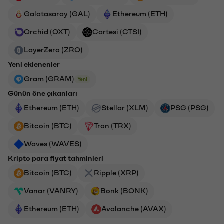
Galatasaray (GAL)
Ethereum (ETH)
Orchid (OXT)
Cartesi (CTSI)
LayerZero (ZRO)
Yeni eklenenler
Gram (GRAM)
Yeni
Günün öne çıkanları
Ethereum (ETH)
Stellar (XLM)
PSG (PSG)
Bitcoin (BTC)
Tron (TRX)
Waves (WAVES)
Kripto para fiyat tahminleri
Bitcoin (BTC)
Ripple (XRP)
Vanar (VANRY)
Bonk (BONK)
Ethereum (ETH)
Avalanche (AVAX)