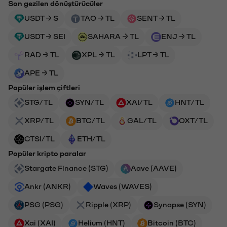
Son gezilen dönüştürücüler
USDT → S
TAO → TL
SENT → TL
USDT → SEI
SAHARA → TL
ENJ → TL
RAD → TL
XPL → TL
LPT → TL
APE → TL
Popüler işlem çiftleri
STG/TL
SYN/TL
XAI/TL
HNT/TL
XRP/TL
BTC/TL
GAL/TL
OXT/TL
CTSI/TL
ETH/TL
Popüler kripto paralar
Stargate Finance (STG)
Aave (AAVE)
Ankr (ANKR)
Waves (WAVES)
PSG (PSG)
Ripple (XRP)
Synapse (SYN)
Xai (XAI)
Helium (HNT)
Bitcoin (BTC)