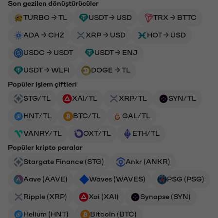
Son gezilen dönüştürücüler
TURBO → TL
USDT → USD
TRX → BTTC
ADA → CHZ
XRP → USD
HOT → USD
USDC → USDT
USDT → ENJ
USDT → WLFI
DOGE → TL
Popüler işlem çiftleri
STG/TL
XAI/TL
XRP/TL
SYN/TL
HNT/TL
BTC/TL
GAL/TL
VANRY/TL
OXT/TL
ETH/TL
Popüler kripto paralar
Stargate Finance (STG)
Ankr (ANKR)
Aave (AAVE)
Waves (WAVES)
PSG (PSG)
Ripple (XRP)
Xai (XAI)
Synapse (SYN)
Helium (HNT)
Bitcoin (BTC)