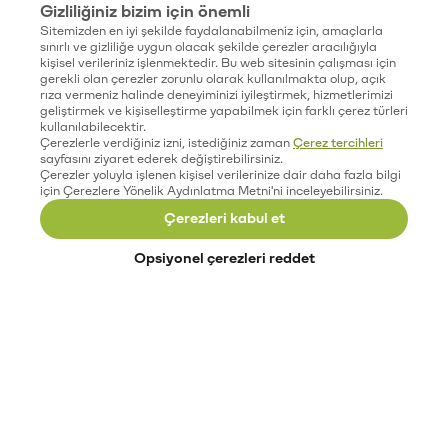
Gizliliğiniz bizim için önemli
Sitemizden en iyi şekilde faydalanabilmeniz için, amaçlarla
sınırlı ve gizliliğe uygun olacak şekilde çerezler aracılığıyla
kişisel verileriniz işlenmektedir. Bu web sitesinin çalışması için
gerekli olan çerezler zorunlu olarak kullanılmakta olup, açık
rıza vermeniz halinde deneyiminizi iyileştirmek, hizmetlerimizi
geliştirmek ve kişiselleştirme yapabilmek için farklı çerez türleri
kullanılabilecektir.
Çerezlerle verdiğiniz izni, istediğiniz zaman
Çerez tercihleri
sayfasını ziyaret ederek değiştirebilirsiniz.
Çerezler yoluyla işlenen kişisel verilerinize dair daha fazla bilgi
için Çerezlere Yönelik Aydınlatma Metni'ni inceleyebilirsiniz.
Çerezleri kabul et
Opsiyonel çerezleri reddet
Paribu’yu keşfet
Eğitimler
Etkinlikler