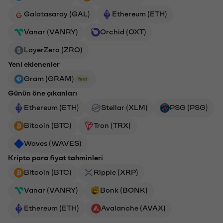
Galatasaray (GAL)
Ethereum (ETH)
Vanar (VANRY)
Orchid (OXT)
LayerZero (ZRO)
Yeni eklenenler
Gram (GRAM)
Yeni
Günün öne çıkanları
Ethereum (ETH)
Stellar (XLM)
PSG (PSG)
Bitcoin (BTC)
Tron (TRX)
Waves (WAVES)
Kripto para fiyat tahminleri
Bitcoin (BTC)
Ripple (XRP)
Vanar (VANRY)
Bonk (BONK)
Ethereum (ETH)
Avalanche (AVAX)