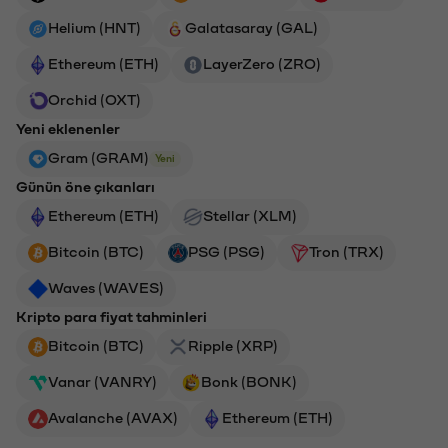
Helium (HNT)
Galatasaray (GAL)
Ethereum (ETH)
LayerZero (ZRO)
Orchid (OXT)
Yeni eklenenler
Gram (GRAM)
Yeni
Günün öne çıkanları
Ethereum (ETH)
Stellar (XLM)
Bitcoin (BTC)
PSG (PSG)
Tron (TRX)
Waves (WAVES)
Kripto para fiyat tahminleri
Bitcoin (BTC)
Ripple (XRP)
Vanar (VANRY)
Bonk (BONK)
Avalanche (AVAX)
Ethereum (ETH)