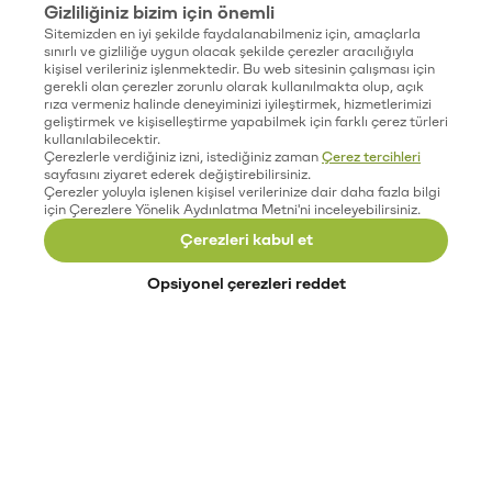
Gizliliğiniz bizim için önemli
Sitemizden en iyi şekilde faydalanabilmeniz için, amaçlarla
sınırlı ve gizliliğe uygun olacak şekilde çerezler aracılığıyla
kişisel verileriniz işlenmektedir. Bu web sitesinin çalışması için
gerekli olan çerezler zorunlu olarak kullanılmakta olup, açık
rıza vermeniz halinde deneyiminizi iyileştirmek, hizmetlerimizi
geliştirmek ve kişiselleştirme yapabilmek için farklı çerez türleri
kullanılabilecektir.
Çerezlerle verdiğiniz izni, istediğiniz zaman
Çerez tercihleri
sayfasını ziyaret ederek değiştirebilirsiniz.
Çerezler yoluyla işlenen kişisel verilerinize dair daha fazla bilgi
için Çerezlere Yönelik Aydınlatma Metni'ni inceleyebilirsiniz.
Çerezleri kabul et
Opsiyonel çerezleri reddet
Paribu’yu keşfet
Eğitimler
Etkinlikler