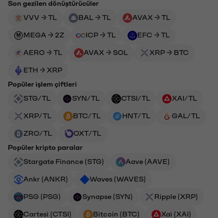
Son gezilen dönüştürücüler
VVV → TL
BAL → TL
AVAX → TL
MEGA → 2Z
ICP → TL
EFC → TL
AERO → TL
AVAX → SOL
XRP → BTC
ETH → XRP
Popüler işlem çiftleri
STG/TL
SYN/TL
CTSI/TL
XAI/TL
XRP/TL
BTC/TL
HNT/TL
GAL/TL
ZRO/TL
OXT/TL
Popüler kripto paralar
Stargate Finance (STG)
Aave (AAVE)
Ankr (ANKR)
Waves (WAVES)
PSG (PSG)
Synapse (SYN)
Ripple (XRP)
Cartesi (CTSI)
Bitcoin (BTC)
Xai (XAI)