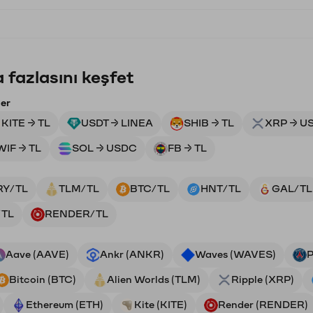
 fazlasını keşfet
ler
KITE → TL
USDT → LINEA
SHIB → TL
XRP → U
WIF → TL
SOL → USDC
FB → TL
RY/TL
TLM/TL
BTC/TL
HNT/TL
GAL/TL
/TL
RENDER/TL
Aave (AAVE)
Ankr (ANKR)
Waves (WAVES)
P
Bitcoin (BTC)
Alien Worlds (TLM)
Ripple (XRP)
Ethereum (ETH)
Kite (KITE)
Render (RENDER)