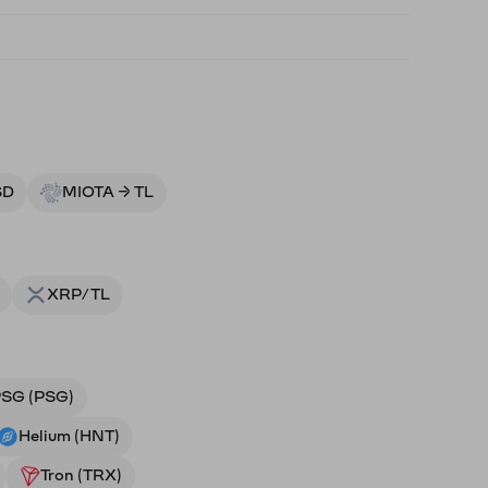
SD
MIOTA → TL
XRP/TL
SG (PSG)
Helium (HNT)
Tron (TRX)