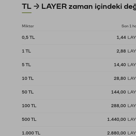
TL → LAYER zaman içindeki değ
Miktar
Son 1 h
0,5 TL
1,44
LA
1 TL
2,88
LA
5 TL
14,40
LA
10 TL
28,80
LA
50 TL
144,00
LA
100 TL
288,00
LA
500 TL
1.440,00
LA
1.000 TL
2.880,00
LA