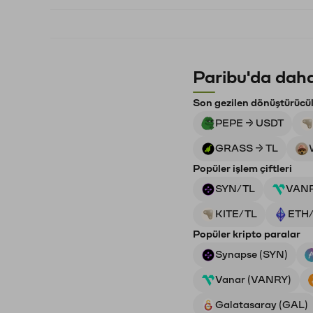
Paribu'da daha
Son gezilen dönüştürücü
PEPE → USDT
GRASS → TL
Popüler işlem çiftleri
SYN/TL
VAN
KITE/TL
ETH
Popüler kripto paralar
Synapse (SYN)
Vanar (VANRY)
Galatasaray (GAL)