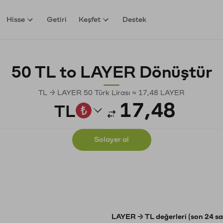
Hisse
Getiri
Keşfet
Destek
50 TL to LAYER Dönüştür
TL → LAYER 50 Türk Lirası ≈ 17,48 LAYER
TL
Solayer al
LAYER → TL değerleri (son 24 sa