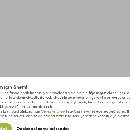
im için önemli
kilde faydalanabilmeniz için, amaçlarla sınırlı ve gizliliğe uygun olacak şekild
 verileriniz işlenmektedir. Bu web sitesinin çalışması için gerekli olan çerezler 
açık rıza vermeniz halinde deneyiminizi iyileştirmek, hizmetlerimizi geliştirmek
lı çerez türleri kullanılabilecektir.
iz izni, istediğiniz zaman
Çerez tercihleri
sayfasını ziyaret ederek değiştirebilir
enen kişisel verilerinize dair daha fazla bilgi için Çerezlere Yönelik Aydınlatma
l et
Opsiyonel çerezleri reddet