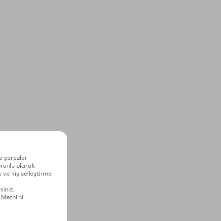
e çerezler
zorunlu olarak
 ve kişiselleştirme
siniz.
 Metni'ni