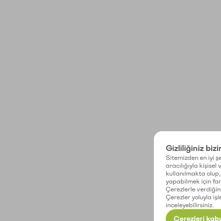
Gizliliğiniz biz
Sitemizden en iyi şe
aracılığıyla kişisel
kullanılmakta olup, 
yapabilmek için fark
Çerezlerle verdiğin
Çerezler yoluyla işl
inceleyebilirsiniz.
Çerezleri kabu