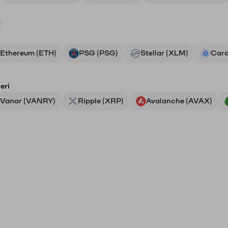
Ethereum (ETH)
PSG (PSG)
Stellar (XLM)
Card
eri
Vanar (VANRY)
Ripple (XRP)
Avalanche (AVAX)