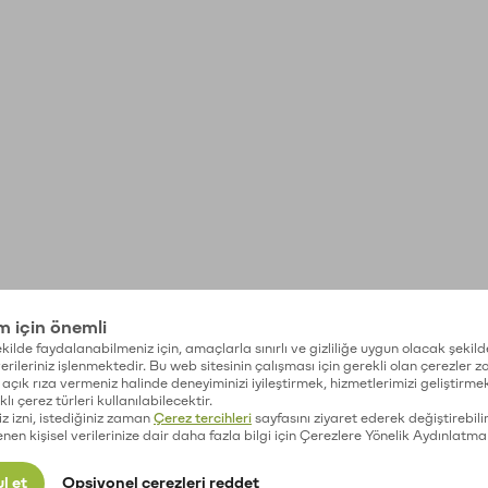
im için önemli
kilde faydalanabilmeniz için, amaçlarla sınırlı ve gizliliğe uygun olacak şekild
 verileriniz işlenmektedir. Bu web sitesinin çalışması için gerekli olan çerezler 
açık rıza vermeniz halinde deneyiminizi iyileştirmek, hizmetlerimizi geliştirmek
lı çerez türleri kullanılabilecektir.
iz izni, istediğiniz zaman
Çerez tercihleri
sayfasını ziyaret ederek değiştirebilir
enen kişisel verilerinize dair daha fazla bilgi için Çerezlere Yönelik Aydınlatma
l et
Opsiyonel çerezleri reddet