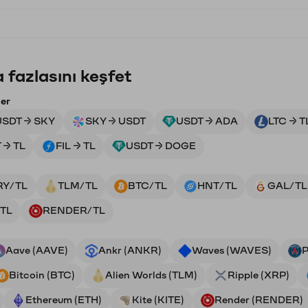
 fazlasını keşfet
ler
USDT → SKY
SKY → USDT
USDT → ADA
LTC → T
 → TL
FIL → TL
USDT → DOGE
RY/TL
TLM/TL
BTC/TL
HNT/TL
GAL/TL
TL
RENDER/TL
Aave (AAVE)
Ankr (ANKR)
Waves (WAVES)
P
Bitcoin (BTC)
Alien Worlds (TLM)
Ripple (XRP)
Ethereum (ETH)
Kite (KITE)
Render (RENDER)