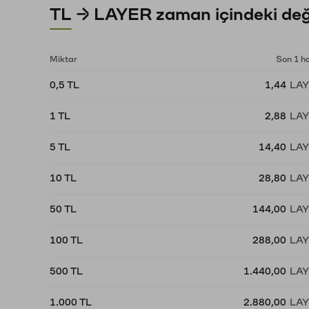
TL → LAYER zaman içindeki değ
Miktar
Son 1 h
0,5 TL
1,44
LA
1 TL
2,88
LA
5 TL
14,40
LA
10 TL
28,80
LA
50 TL
144,00
LA
100 TL
288,00
LA
500 TL
1.440,00
LA
1.000 TL
2.880,00
LA