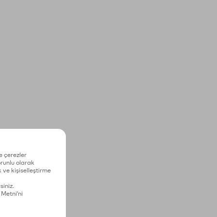
e çerezler
zorunlu olarak
 ve kişiselleştirme
siniz.
 Metni'ni