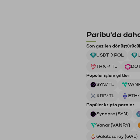
Paribu'da daha
Son gezilen dönüştürücü
USDT → POL
TRX → TL
DOT
Popüler işlem çiftleri
SYN/TL
VAN
XRP/TL
ETH/
Popüler kripto paralar
Synapse (SYN)
Vanar (VANRY)
Galatasaray (GAL)