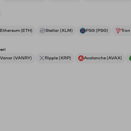
Ethereum (ETH)
Stellar (XLM)
PSG (PSG)
Tron
eri
Vanar (VANRY)
Ripple (XRP)
Avalanche (AVAX)