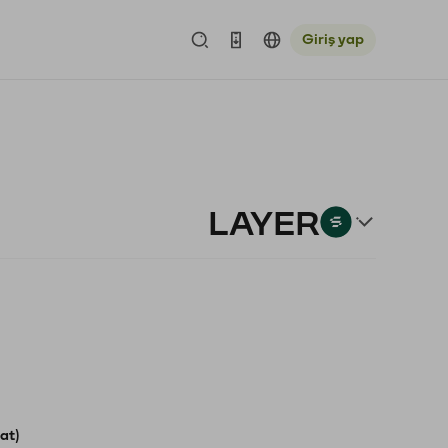
Giriş yap
LAYER
at)