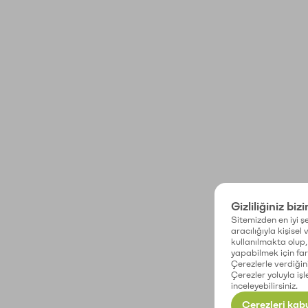
Gizliliğiniz biz
Sitemizden en iyi şe
aracılığıyla kişisel
kullanılmakta olup, 
yapabilmek için fark
Çerezlerle verdiğin
Çerezler yoluyla işl
inceleyebilirsiniz.
Çerezleri kabu