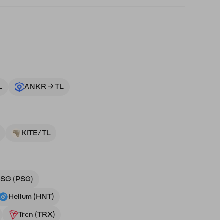
L
ANKR → TL
KITE/TL
SG (PSG)
Helium (HNT)
Tron (TRX)