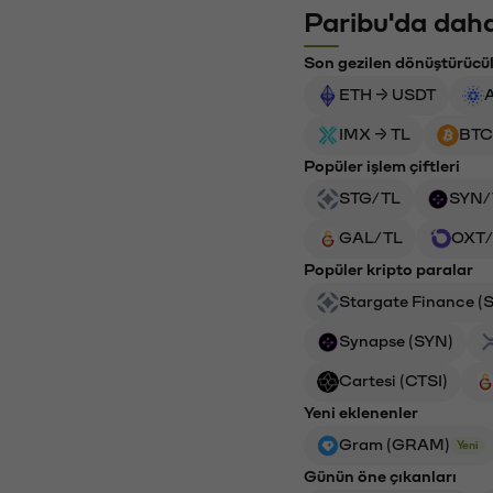
Paribu'da daha
Son gezilen dönüştürücü
ETH → USDT
IMX → TL
BTC
Popüler işlem çiftleri
STG/TL
SYN/
GAL/TL
OXT/
Popüler kripto paralar
Stargate Finance (
Synapse (SYN)
Cartesi (CTSI)
Yeni eklenenler
Gram (GRAM)
Yeni
Günün öne çıkanları