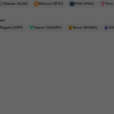
Stellar (XLM)
Bitcoin (BTC)
PSG (PSG)
Tron
eri
Ripple (XRP)
Vanar (VANRY)
Bonk (BONK)
Et