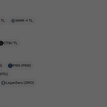
 TL
NMR → TL
CTSI/TL
S)
PSG (PSG)
(BTC)
LayerZero (ZRO)