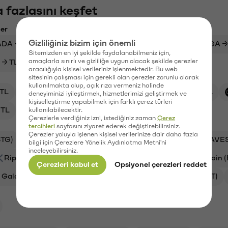
 fazlasını keşfet
ler
Gizliliğiniz bizim için önemli
ADA → USDT
USDC → TL
ARB → USDT
MEGA →
Sitemizden en iyi şekilde faydalanabilmeniz için,
amaçlarla sınırlı ve gizliliğe uygun olacak şekilde çerezler
 → TL
USDT → TL
HNT → TL
aracılığıyla kişisel verileriniz işlenmektedir. Bu web
sitesinin çalışması için gerekli olan çerezler zorunlu olarak
kullanılmakta olup, açık rıza vermeniz halinde
TL
XAI/TL
HNT/TL
XRP/TL
BTC/TL
deneyiminizi iyileştirmek, hizmetlerimizi geliştirmek ve
kişiselleştirme yapabilmek için farklı çerez türleri
TL
ZRO/TL
kullanılabilecektir.
Çerezlerle verdiğiniz izni, istediğiniz zaman
Çerez
tercihleri
sayfasını ziyaret ederek değiştirebilirsiniz.
Çerezler yoluyla işlenen kişisel verilerinize dair daha fazla
STG)
Aave (AAVE)
Ankr (ANKR)
Waves (WAVE
bilgi için Çerezlere Yönelik Aydınlatma Metni'ni
inceleyebilirsiniz.
Ripple (XRP)
Xai (XAI)
Helium (HNT)
Bitcoin 
Çerezleri kabul et
Opsiyonel çerezleri reddet
Galatasaray (GAL)
Ethereum (ETH)
Orchid (OXT)