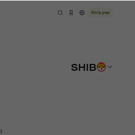
Giriş yap
SHIB
)