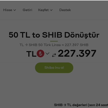
Hisse
Getiri
Keşfet
Destek
50 TL to SHIB Dönüştür
TL → SHIB 50 Türk Lirası ≈ 227.397 SHIB
TL
Shiba Inu al
SHIB → TL değerleri (son 24 saat