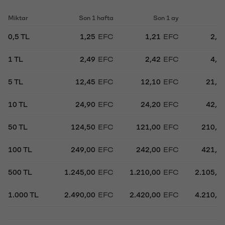
Miktar
Son 1 hafta
Son 1 ay
So
0,5 TL
1,25
EFC
1,21
EFC
2,1
1 TL
2,49
EFC
2,42
EFC
4,2
5 TL
12,45
EFC
12,10
EFC
21,0
10 TL
24,90
EFC
24,20
EFC
42,1
50 TL
124,50
EFC
121,00
EFC
210,5
100 TL
249,00
EFC
242,00
EFC
421,0
500 TL
1.245,00
EFC
1.210,00
EFC
2.105,0
1.000 TL
2.490,00
EFC
2.420,00
EFC
4.210,0