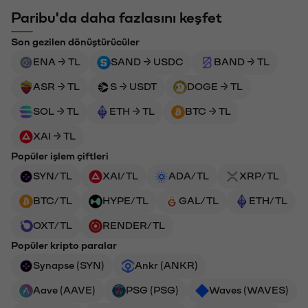
Paribu'da daha fazlasını keşfet
Son gezilen dönüştürücüler
ENA → TL
SAND → USDC
BAND → TL
ASR → TL
S → USDT
DOGE → TL
SOL → TL
ETH → TL
BTC → TL
XAI → TL
Popüler işlem çiftleri
SYN/TL
XAI/TL
ADA/TL
XRP/TL
BTC/TL
HYPE/TL
GAL/TL
ETH/TL
OXT/TL
RENDER/TL
Popüler kripto paralar
Synapse (SYN)
Ankr (ANKR)
Aave (AAVE)
PSG (PSG)
Waves (WAVES)