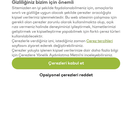
Gizliliğiniz bizim için önemli
Sitemizden en iyi şekilde faydalanabilmeniz için, amaçlarla
sınırlı ve gizliliğe uygun olacak şekilde çerezler aracılığıyla
kişisel verileriniz işlenmektedir. Bu web sitesinin çalışması için
gerekli olan çerezler zorunlu olarak kullanılmakta olup, açık
rıza vermeniz halinde deneyiminizi iyileştirmek, hizmetlerimizi
geliştirmek ve kişiselleştirme yapabilmek için farklı çerez türleri
kullanılabilecektir.
Çerezlerle verdiğiniz izni, istediğiniz zaman
Çerez tercihleri
sayfasını ziyaret ederek değiştirebilirsiniz.
Çerezler yoluyla işlenen kişisel verilerinize dair daha fazla bilgi
için Çerezlere Yönelik Aydınlatma Metni'ni inceleyebilirsiniz.
Çerezleri kabul et
Opsiyonel çerezleri reddet
Paribu’yu keşfet
Eğitimler
Etkinlikler