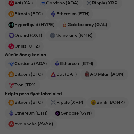
Xai (XAI)
Cardano (ADA)
Ripple (XRP)
Bitcoin (BTC)
Ethereum (ETH)
Hyperliquid (HYPE)
Galatasaray (GAL)
Orchid (OXT)
Numeraire (NMR)
Chiliz (CHZ)
Günün öne çıkanları
Cardano (ADA)
Ethereum (ETH)
Bitcoin (BTC)
Bat (BAT)
AC Milan (ACM)
Tron (TRX)
Kripto para fiyat tahminleri
Bitcoin (BTC)
Ripple (XRP)
Bonk (BONK)
Ethereum (ETH)
Synapse (SYN)
Avalanche (AVAX)