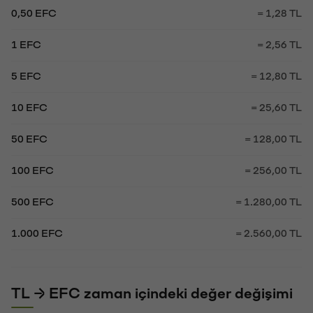
0,50 EFC
= 1,28 TL
1 EFC
= 2,56 TL
5 EFC
= 12,80 TL
10 EFC
= 25,60 TL
50 EFC
= 128,00 TL
100 EFC
= 256,00 TL
500 EFC
= 1.280,00 TL
1.000 EFC
= 2.560,00 TL
TL → EFC zaman içindeki değer değişimi