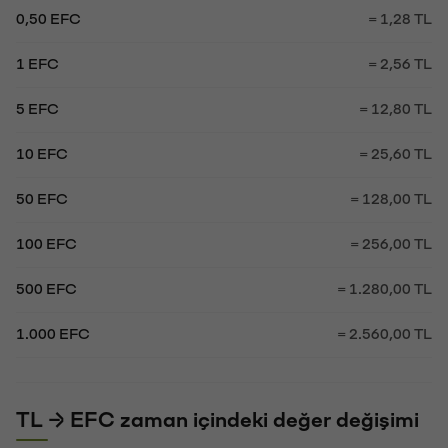
0,50 EFC
= 1,28 TL
1 EFC
= 2,56 TL
5 EFC
= 12,80 TL
10 EFC
= 25,60 TL
50 EFC
= 128,00 TL
100 EFC
= 256,00 TL
500 EFC
= 1.280,00 TL
1.000 EFC
= 2.560,00 TL
TL → EFC zaman içindeki değer değişimi