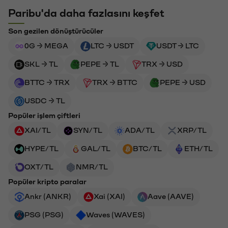
Paribu'da daha fazlasını keşfet
Son gezilen dönüştürücüler
0G → MEGA
LTC → USDT
USDT → LTC
SKL → TL
PEPE → TL
TRX → USD
BTTC → TRX
TRX → BTTC
PEPE → USD
USDC → TL
Popüler işlem çiftleri
XAI/TL
SYN/TL
ADA/TL
XRP/TL
HYPE/TL
GAL/TL
BTC/TL
ETH/TL
OXT/TL
NMR/TL
Popüler kripto paralar
Ankr (ANKR)
Xai (XAI)
Aave (AAVE)
PSG (PSG)
Waves (WAVES)