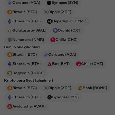
Cardano (ADA)
Synapse (SYN)
Bitcoin (BTC)
Ripple (XRP)
Ethereum (ETH)
Hyperliquid (HYPE)
Galatasaray (GAL)
Orchid (OXT)
Numeraire (NMR)
Chiliz (CHZ)
Günün öne çıkanları
Bitcoin (BTC)
Cardano (ADA)
Ethereum (ETH)
Bat (BAT)
Chiliz (CHZ)
Dogecoin (DOGE)
Kripto para fiyat tahminleri
Bitcoin (BTC)
Ripple (XRP)
Bonk (BONK)
Ethereum (ETH)
Synapse (SYN)
Avalanche (AVAX)