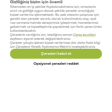
Gizliliğiniz bizim için önemli
Sitemizden en iyi şekilde faydalanabilmeniz için, amaçlarla
sınırlı ve gizliliğe uygun olacak şekilde çerezler aracılığıyla
kişisel verileriniz işlenmektedir. Bu web sitesinin çalışması için
gerekli olan çerezler zorunlu olarak kullanılmakta olup, açık
rıza vermeniz halinde deneyiminizi iyileştirmek, hizmetlerimizi
geliştirmek ve kişiselleştirme yapabilmek için farklı çerez türleri
kullanılabilecektir.
Çerezlerle verdiğiniz izni, istediğiniz zaman
Çerez tercihleri
sayfasını ziyaret ederek değiştirebilirsiniz.
Çerezler yoluyla işlenen kişisel verilerinize dair daha fazla bilgi
için Çerezlere Yönelik Aydınlatma Metni'ni inceleyebilirsiniz.
Çerezleri kabul et
Opsiyonel çerezleri reddet
Paribu’yu keşfet
Eğitimler
Etkinlikler