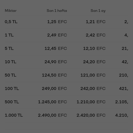
Miktar
Son 1 hafta
Son 1 ay
So
0,5 TL
1,25
EFC
1,21
EFC
2,1
1 TL
2,49
EFC
2,42
EFC
4,2
5 TL
12,45
EFC
12,10
EFC
21,0
10 TL
24,90
EFC
24,20
EFC
42,1
50 TL
124,50
EFC
121,00
EFC
210,5
100 TL
249,00
EFC
242,00
EFC
421,0
500 TL
1.245,00
EFC
1.210,00
EFC
2.105,0
1.000 TL
2.490,00
EFC
2.420,00
EFC
4.210,0