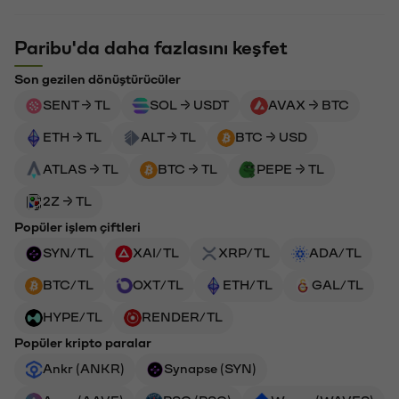
Paribu'da daha fazlasını keşfet
Son gezilen dönüştürücüler
SENT → TL
SOL → USDT
AVAX → BTC
ETH → TL
ALT → TL
BTC → USD
ATLAS → TL
BTC → TL
PEPE → TL
2Z → TL
Popüler işlem çiftleri
SYN/TL
XAI/TL
XRP/TL
ADA/TL
BTC/TL
OXT/TL
ETH/TL
GAL/TL
HYPE/TL
RENDER/TL
Popüler kripto paralar
Ankr (ANKR)
Synapse (SYN)