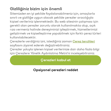
Gizliliğiniz bizim için önemli
Sitemizden en iyi şekilde faydalanabilmeniz için, amaçlarla
sınırlı ve gizliliğe uygun olacak şekilde çerezler aracılığıyla
kişisel verileriniz işlenmektedir. Bu web sitesinin çalışması için
gerekli olan çerezler zorunlu olarak kullanılmakta olup, açık
rıza vermeniz halinde deneyiminizi iyileştirmek, hizmetlerimizi
geliştirmek ve kişiselleştirme yapabilmek için farklı çerez türleri
kullanılabilecektir.
Çerezlerle verdiğiniz izni, istediğiniz zaman
Çerez tercihleri
sayfasını ziyaret ederek değiştirebilirsiniz.
Çerezler yoluyla işlenen kişisel verilerinize dair daha fazla bilgi
için Çerezlere Yönelik Aydınlatma Metni'ni inceleyebilirsiniz.
Çerezleri kabul et
Opsiyonel çerezleri reddet
Paribu’yu keşfet
Eğitimler