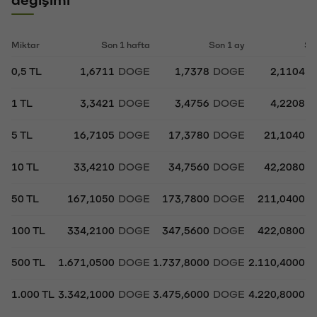
Miktar
Son 1 hafta
Son 1 ay
So
0,5 TL
1,6711
DOGE
1,7378
DOGE
2,1104
D
1 TL
3,3421
DOGE
3,4756
DOGE
4,2208
D
5 TL
16,7105
DOGE
17,3780
DOGE
21,1040
D
10 TL
33,4210
DOGE
34,7560
DOGE
42,2080
D
50 TL
167,1050
DOGE
173,7800
DOGE
211,0400
D
100 TL
334,2100
DOGE
347,5600
DOGE
422,0800
D
500 TL
1.671,0500
DOGE
1.737,8000
DOGE
2.110,4000
D
1.000 TL
3.342,1000
DOGE
3.475,6000
DOGE
4.220,8000
D