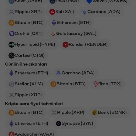
Aave (AAVE)
PSG (PSG)
Waves (WAVES)
Ripple (XRP)
Xai (XAI)
Cardano (ADA)
Bitcoin (BTC)
Ethereum (ETH)
Orchid (OXT)
Galatasaray (GAL)
Hyperliquid (HYPE)
Render (RENDER)
Cartesi (CTSI)
Günün öne çıkanları
Ethereum (ETH)
Cardano (ADA)
Stellar (XLM)
Bitcoin (BTC)
Tron (TRX)
Ripple (XRP)
Kripto para fiyat tahminleri
Bitcoin (BTC)
Ripple (XRP)
Bonk (BONK)
Ethereum (ETH)
Synapse (SYN)
Avalanche (AVAX)