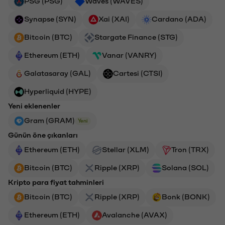
PSG (PSG)
Waves (WAVES)
Synapse (SYN)
Xai (XAI)
Cardano (ADA)
Bitcoin (BTC)
Stargate Finance (STG)
Ethereum (ETH)
Vanar (VANRY)
Galatasaray (GAL)
Cartesi (CTSI)
Hyperliquid (HYPE)
Yeni eklenenler
Gram (GRAM)
Yeni
Günün öne çıkanları
Ethereum (ETH)
Stellar (XLM)
Tron (TRX)
Bitcoin (BTC)
Ripple (XRP)
Solana (SOL)
Kripto para fiyat tahminleri
Bitcoin (BTC)
Ripple (XRP)
Bonk (BONK)
Ethereum (ETH)
Avalanche (AVAX)