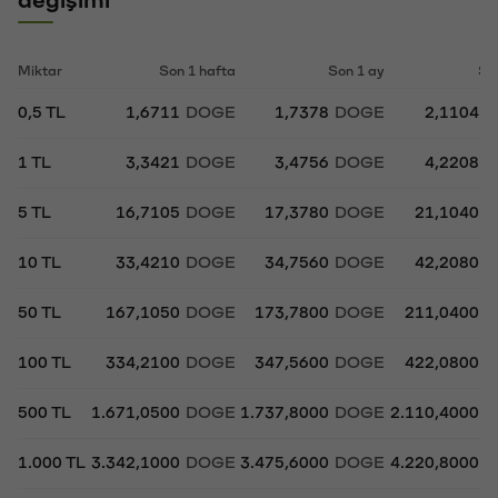
Miktar
Son 1 hafta
Son 1 ay
So
0,5 TL
1,6711
DOGE
1,7378
DOGE
2,1104
D
1 TL
3,3421
DOGE
3,4756
DOGE
4,2208
D
5 TL
16,7105
DOGE
17,3780
DOGE
21,1040
D
10 TL
33,4210
DOGE
34,7560
DOGE
42,2080
D
50 TL
167,1050
DOGE
173,7800
DOGE
211,0400
D
100 TL
334,2100
DOGE
347,5600
DOGE
422,0800
D
500 TL
1.671,0500
DOGE
1.737,8000
DOGE
2.110,4000
D
1.000 TL
3.342,1000
DOGE
3.475,6000
DOGE
4.220,8000
D