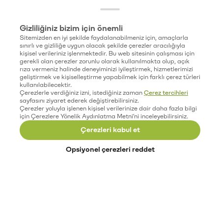
Gizliliğiniz bizim için önemli
Sitemizden en iyi şekilde faydalanabilmeniz için, amaçlarla
sınırlı ve gizliliğe uygun olacak şekilde çerezler aracılığıyla
kişisel verileriniz işlenmektedir. Bu web sitesinin çalışması için
gerekli olan çerezler zorunlu olarak kullanılmakta olup, açık
rıza vermeniz halinde deneyiminizi iyileştirmek, hizmetlerimizi
geliştirmek ve kişiselleştirme yapabilmek için farklı çerez türleri
kullanılabilecektir.
Çerezlerle verdiğiniz izni, istediğiniz zaman
Çerez tercihleri
sayfasını ziyaret ederek değiştirebilirsiniz.
Çerezler yoluyla işlenen kişisel verilerinize dair daha fazla bilgi
için Çerezlere Yönelik Aydınlatma Metni'ni inceleyebilirsiniz.
Çerezleri kabul et
Opsiyonel çerezleri reddet
Paribu’yu keşfet