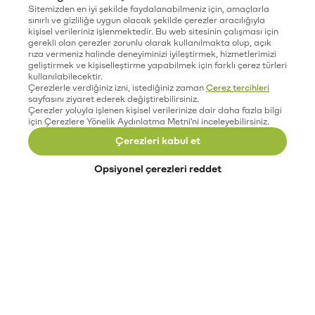
Sitemizden en iyi şekilde faydalanabilmeniz için, amaçlarla
sınırlı ve gizliliğe uygun olacak şekilde çerezler aracılığıyla
kişisel verileriniz işlenmektedir. Bu web sitesinin çalışması için
gerekli olan çerezler zorunlu olarak kullanılmakta olup, açık
rıza vermeniz halinde deneyiminizi iyileştirmek, hizmetlerimizi
geliştirmek ve kişiselleştirme yapabilmek için farklı çerez türleri
kullanılabilecektir.
Çerezlerle verdiğiniz izni, istediğiniz zaman
Çerez tercihleri
sayfasını ziyaret ederek değiştirebilirsiniz.
Çerezler yoluyla işlenen kişisel verilerinize dair daha fazla bilgi
için Çerezlere Yönelik Aydınlatma Metni'ni inceleyebilirsiniz.
Çerezleri kabul et
Opsiyonel çerezleri reddet
Paribu’yu keşfet
Eğitimler
Etkinlikler