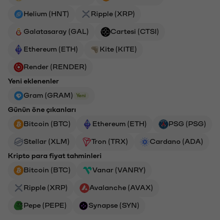
Helium (HNT)
Ripple (XRP)
Galatasaray (GAL)
Cartesi (CTSI)
Ethereum (ETH)
Kite (KITE)
Render (RENDER)
Yeni eklenenler
Gram (GRAM)
Yeni
Günün öne çıkanları
Bitcoin (BTC)
Ethereum (ETH)
PSG (PSG)
Stellar (XLM)
Tron (TRX)
Cardano (ADA)
Kripto para fiyat tahminleri
Bitcoin (BTC)
Vanar (VANRY)
Ripple (XRP)
Avalanche (AVAX)
Pepe (PEPE)
Synapse (SYN)