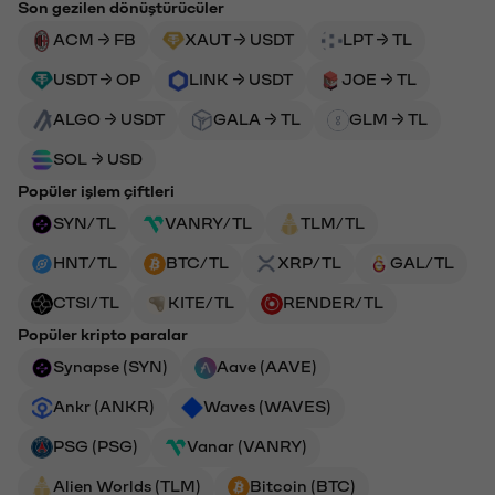
Son gezilen dönüştürücüler
ACM → FB
XAUT → USDT
LPT → TL
USDT → OP
LINK → USDT
JOE → TL
ALGO → USDT
GALA → TL
GLM → TL
SOL → USD
Popüler işlem çiftleri
SYN/TL
VANRY/TL
TLM/TL
HNT/TL
BTC/TL
XRP/TL
GAL/TL
CTSI/TL
KITE/TL
RENDER/TL
Popüler kripto paralar
Synapse (SYN)
Aave (AAVE)
Ankr (ANKR)
Waves (WAVES)
PSG (PSG)
Vanar (VANRY)
Alien Worlds (TLM)
Bitcoin (BTC)