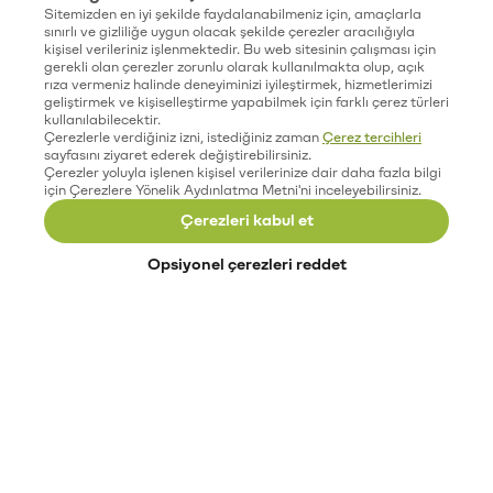
Sitemizden en iyi şekilde faydalanabilmeniz için, amaçlarla
sınırlı ve gizliliğe uygun olacak şekilde çerezler aracılığıyla
kişisel verileriniz işlenmektedir. Bu web sitesinin çalışması için
gerekli olan çerezler zorunlu olarak kullanılmakta olup, açık
rıza vermeniz halinde deneyiminizi iyileştirmek, hizmetlerimizi
geliştirmek ve kişiselleştirme yapabilmek için farklı çerez türleri
kullanılabilecektir.
Çerezlerle verdiğiniz izni, istediğiniz zaman
Çerez tercihleri
sayfasını ziyaret ederek değiştirebilirsiniz.
Çerezler yoluyla işlenen kişisel verilerinize dair daha fazla bilgi
için Çerezlere Yönelik Aydınlatma Metni'ni inceleyebilirsiniz.
Çerezleri kabul et
Opsiyonel çerezleri reddet
Paribu’yu keşfet
Eğitimler
Etkinlikler