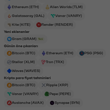
Ethereum (ETH)
Alien Worlds (TLM)
Galatasaray (GAL)
Vanar (VANRY)
Kite (KITE)
Render (RENDER)
Yeni eklenenler
Gram (GRAM)
Yeni
Günün öne çıkanları
Bitcoin (BTC)
Ethereum (ETH)
PSG (PSG)
Stellar (XLM)
Tron (TRX)
Waves (WAVES)
Kripto para fiyat tahminleri
Bitcoin (BTC)
Ripple (XRP)
Vanar (VANRY)
Pepe (PEPE)
Avalanche (AVAX)
Synapse (SYN)