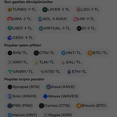
Son gezilen dönüştürücüler
TURBO → TL
LAYER → TL
LDO → TL
UMA → TL
SOL → AVAX
UNI → TL
USDT → TL
VIRTUAL → TL
IO → TL
CEEK → TL
Popüler işlem çiftleri
SYN/TL
CTSI/TL
HNT/TL
BTC/TL
XRP/TL
TLM/TL
GAL/TL
VANRY/TL
KITE/TL
ETH/TL
Popüler kripto paralar
Synapse (SYN)
Aave (AAVE)
Ankr (ANKR)
Waves (WAVES)
PSG (PSG)
Cartesi (CTSI)
Bitcoin (BTC)
Helium (HNT)
Ripple (XRP)