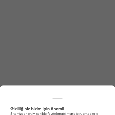
Gizliliğiniz bizim için önemli
Sitemizden en iyi şekilde faydalanabilmeniz için, amaçlarla