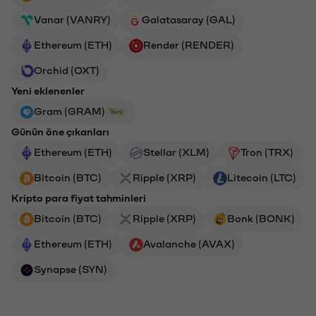
Vanar (VANRY)
Galatasaray (GAL)
Ethereum (ETH)
Render (RENDER)
Orchid (OXT)
Yeni eklenenler
Gram (GRAM)
Yeni
Günün öne çıkanları
Ethereum (ETH)
Stellar (XLM)
Tron (TRX)
Bitcoin (BTC)
Ripple (XRP)
Litecoin (LTC)
Kripto para fiyat tahminleri
Bitcoin (BTC)
Ripple (XRP)
Bonk (BONK)
Ethereum (ETH)
Avalanche (AVAX)
Synapse (SYN)