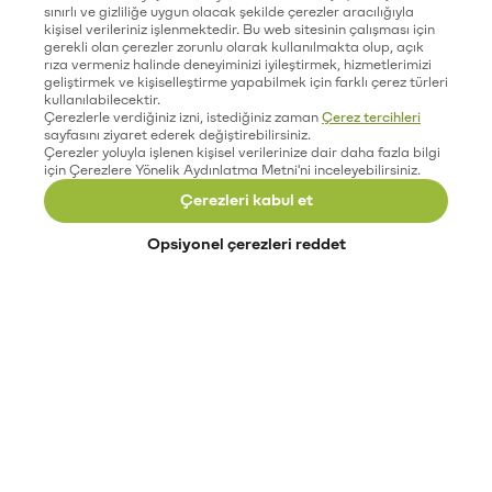
sınırlı ve gizliliğe uygun olacak şekilde çerezler aracılığıyla
kişisel verileriniz işlenmektedir. Bu web sitesinin çalışması için
gerekli olan çerezler zorunlu olarak kullanılmakta olup, açık
rıza vermeniz halinde deneyiminizi iyileştirmek, hizmetlerimizi
geliştirmek ve kişiselleştirme yapabilmek için farklı çerez türleri
kullanılabilecektir.
Çerezlerle verdiğiniz izni, istediğiniz zaman
Çerez tercihleri
sayfasını ziyaret ederek değiştirebilirsiniz.
Çerezler yoluyla işlenen kişisel verilerinize dair daha fazla bilgi
için Çerezlere Yönelik Aydınlatma Metni'ni inceleyebilirsiniz.
Çerezleri kabul et
Opsiyonel çerezleri reddet
Paribu’yu keşfet
Eğitimler
Etkinlikler
Açık pozisyonlar
Paribu sistem durumu