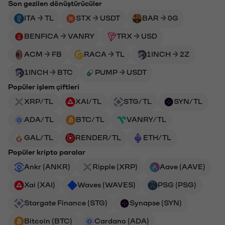
Son gezilen dönüştürücüler
ITA → TL
STX → USDT
BAR → 0G
BENFICA → VANRY
TRX → USD
ACM → FB
RACA → TL
1INCH → 2Z
1INCH → BTC
PUMP → USDT
Popüler işlem çiftleri
XRP/TL
XAI/TL
STG/TL
SYN/TL
ADA/TL
BTC/TL
VANRY/TL
GAL/TL
RENDER/TL
ETH/TL
Popüler kripto paralar
Ankr (ANKR)
Ripple (XRP)
Aave (AAVE)
Xai (XAI)
Waves (WAVES)
PSG (PSG)
Stargate Finance (STG)
Synapse (SYN)
Bitcoin (BTC)
Cardano (ADA)