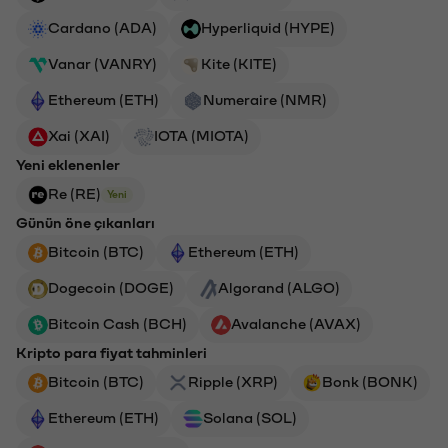
Cardano (ADA)
Hyperliquid (HYPE)
Vanar (VANRY)
Kite (KITE)
Ethereum (ETH)
Numeraire (NMR)
Xai (XAI)
IOTA (MIOTA)
Yeni eklenenler
Re (RE)
Yeni
Günün öne çıkanları
Bitcoin (BTC)
Ethereum (ETH)
Dogecoin (DOGE)
Algorand (ALGO)
Bitcoin Cash (BCH)
Avalanche (AVAX)
Kripto para fiyat tahminleri
Bitcoin (BTC)
Ripple (XRP)
Bonk (BONK)
Ethereum (ETH)
Solana (SOL)