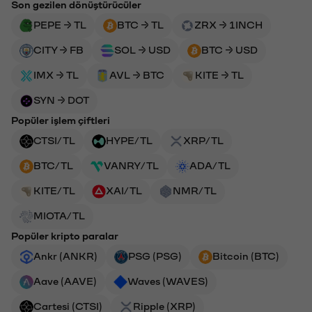
Son gezilen dönüştürücüler
PEPE → TL
BTC → TL
ZRX → 1INCH
CITY → FB
SOL → USD
BTC → USD
IMX → TL
AVL → BTC
KITE → TL
SYN → DOT
Popüler işlem çiftleri
CTSI/TL
HYPE/TL
XRP/TL
BTC/TL
VANRY/TL
ADA/TL
KITE/TL
XAI/TL
NMR/TL
MIOTA/TL
Popüler kripto paralar
Ankr (ANKR)
PSG (PSG)
Bitcoin (BTC)
Aave (AAVE)
Waves (WAVES)
Cartesi (CTSI)
Ripple (XRP)