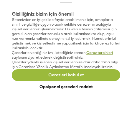
Gizliliğiniz bizim için önemli
Sitemizden en iyi şekilde faydalanabilmeniz için, amaçlarla
sınırlı ve gizliliğe uygun olacak şekilde çerezler aracılığıyla
kişisel verileriniz işlenmektedir. Bu web sitesinin çalışması için
gerekli olan çerezler zorunlu olarak kullanılmakta olup, açık
rıza vermeniz halinde deneyiminizi iyileştirmek, hizmetlerimizi
geliştirmek ve kişiselleştirme yapabilmek için farklı çerez türleri
kullanılabilecektir.
Çerezlerle verdiğiniz izni, istediğiniz zaman
Çerez tercihleri
sayfasını ziyaret ederek değiştirebilirsiniz.
Çerezler yoluyla işlenen kişisel verilerinize dair daha fazla bilgi
için Çerezlere Yönelik Aydınlatma Metni'ni inceleyebilirsiniz.
Çerezleri kabul et
Opsiyonel çerezleri reddet
Paribu’yu keşfet