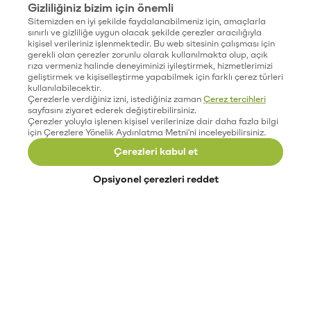
Gizliliğiniz bizim için önemli
Sitemizden en iyi şekilde faydalanabilmeniz için, amaçlarla
sınırlı ve gizliliğe uygun olacak şekilde çerezler aracılığıyla
kişisel verileriniz işlenmektedir. Bu web sitesinin çalışması için
gerekli olan çerezler zorunlu olarak kullanılmakta olup, açık
rıza vermeniz halinde deneyiminizi iyileştirmek, hizmetlerimizi
geliştirmek ve kişiselleştirme yapabilmek için farklı çerez türleri
kullanılabilecektir.
Çerezlerle verdiğiniz izni, istediğiniz zaman
Çerez tercihleri
sayfasını ziyaret ederek değiştirebilirsiniz.
Çerezler yoluyla işlenen kişisel verilerinize dair daha fazla bilgi
için Çerezlere Yönelik Aydınlatma Metni'ni inceleyebilirsiniz.
Çerezleri kabul et
Opsiyonel çerezleri reddet
Paribu’yu keşfet
Eğitimler
Etkinlikler