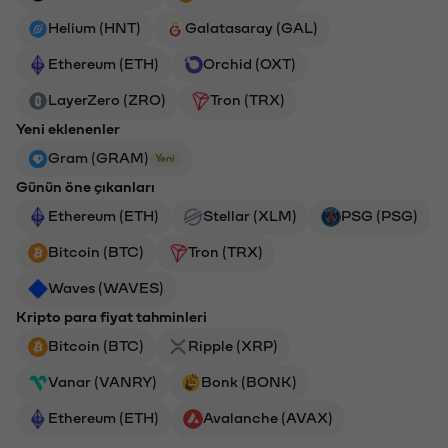
Helium (HNT)
Galatasaray (GAL)
Ethereum (ETH)
Orchid (OXT)
LayerZero (ZRO)
Tron (TRX)
Yeni eklenenler
Gram (GRAM)
Yeni
Günün öne çıkanları
Ethereum (ETH)
Stellar (XLM)
PSG (PSG)
Bitcoin (BTC)
Tron (TRX)
Waves (WAVES)
Kripto para fiyat tahminleri
Bitcoin (BTC)
Ripple (XRP)
Vanar (VANRY)
Bonk (BONK)
Ethereum (ETH)
Avalanche (AVAX)