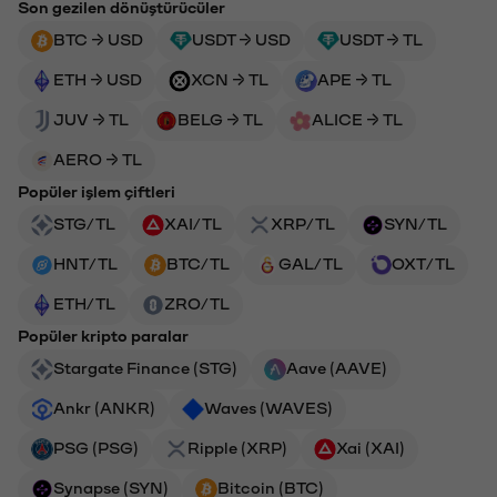
Son gezilen dönüştürücüler
BTC → USD
USDT → USD
USDT → TL
ETH → USD
XCN → TL
APE → TL
JUV → TL
BELG → TL
ALICE → TL
AERO → TL
Popüler işlem çiftleri
STG/TL
XAI/TL
XRP/TL
SYN/TL
HNT/TL
BTC/TL
GAL/TL
OXT/TL
ETH/TL
ZRO/TL
Popüler kripto paralar
Stargate Finance (STG)
Aave (AAVE)
Ankr (ANKR)
Waves (WAVES)
PSG (PSG)
Ripple (XRP)
Xai (XAI)
Synapse (SYN)
Bitcoin (BTC)