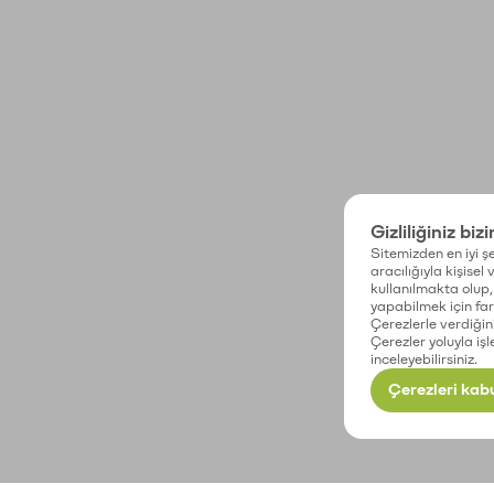
Gizliliğiniz biz
Sitemizden en iyi şe
aracılığıyla kişisel
kullanılmakta olup, 
yapabilmek için fark
Çerezlerle verdiğin
Çerezler yoluyla işl
inceleyebilirsiniz.
Çerezleri kabu