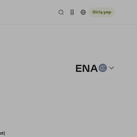
Giriş yap
ENA
at)