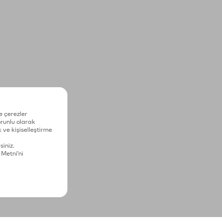
e çerezler
zorunlu olarak
 ve kişiselleştirme
siniz.
 Metni'ni