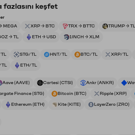
 fazlasını keşfet
ler
→ MEGA
XRP → BTC
TRX → BTTC
TRUMP → T
GOZ → TL
ETH → USD
1INCH → XLM
/TL
STG/TL
HNT/TL
BTC/TL
XRP/TL
/TL
ETH/TL
Aave (AAVE)
Cartesi (CTSI)
Ankr (ANKR)
Wa
argate Finance (STG)
Bitcoin (BTC)
Ripple (XRP)
Ethereum (ETH)
Kite (KITE)
LayerZero (ZRO)