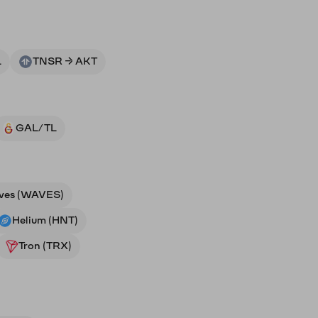
L
TNSR → AKT
GAL/TL
ves (WAVES)
Helium (HNT)
Tron (TRX)