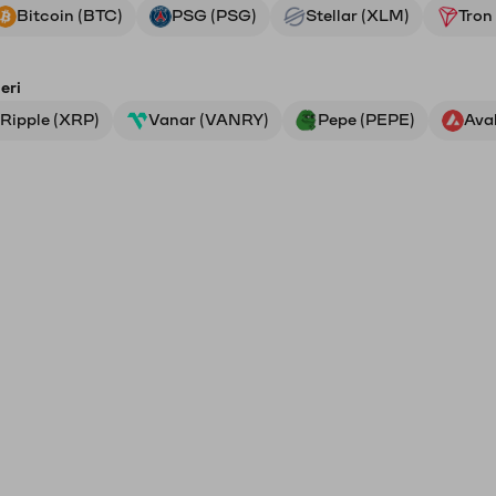
Bitcoin (BTC)
PSG (PSG)
Stellar (XLM)
Tron
eri
Ripple (XRP)
Vanar (VANRY)
Pepe (PEPE)
Ava