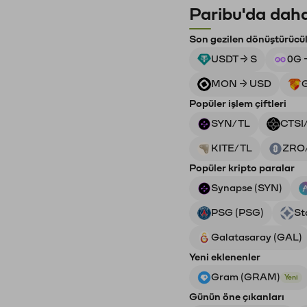
Paribu'da daha
Son gezilen dönüştürücü
USDT → S
0G 
MON → USD
Popüler işlem çiftleri
SYN/TL
CTSI
KITE/TL
ZRO
Popüler kripto paralar
Synapse (SYN)
PSG (PSG)
St
Galatasaray (GAL)
Yeni eklenenler
Gram (GRAM)
Yeni
Günün öne çıkanları