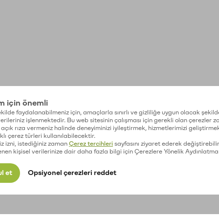
im için önemli
kilde faydalanabilmeniz için, amaçlarla sınırlı ve gizliliğe uygun olacak şekild
 verileriniz işlenmektedir. Bu web sitesinin çalışması için gerekli olan çerezler 
açık rıza vermeniz halinde deneyiminizi iyileştirmek, hizmetlerimizi geliştirmek
lı çerez türleri kullanılabilecektir.
iz izni, istediğiniz zaman
Çerez tercihleri
sayfasını ziyaret ederek değiştirebilir
enen kişisel verilerinize dair daha fazla bilgi için Çerezlere Yönelik Aydınlatma
l et
Opsiyonel çerezleri reddet