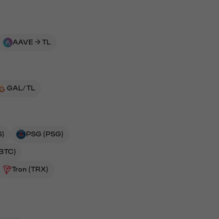
AAVE → TL
GAL/TL
S)
PSG (PSG)
(BTC)
Tron (TRX)