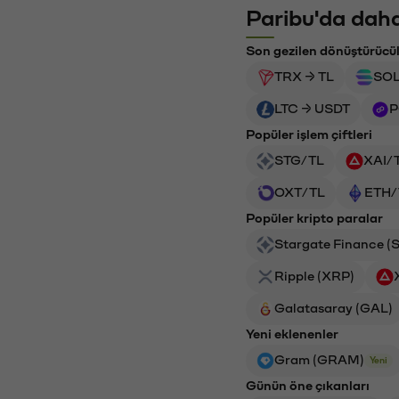
Paribu'da daha
Son gezilen dönüştürücü
TRX → TL
SOL
LTC → USDT
P
Popüler işlem çiftleri
STG/TL
XAI/
OXT/TL
ETH/
Popüler kripto paralar
Stargate Finance (
Ripple (XRP)
Galatasaray (GAL)
Yeni eklenenler
Gram (GRAM)
Yeni
Günün öne çıkanları