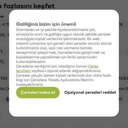
 fazlasını keşfet
ler
Gizliliğiniz bizim için önemli
 → TL
BTC → USDC
ETH → USDT
DOT → SYN
Sitemizden en iyi şekilde faydalanabilmeniz için,
amaçlarla sınırlı ve gizliliğe uygun olacak şekilde çerezler
OL → TL
USDC → BTC
RLC → TL
aracılığıyla kişisel verileriniz işlenmektedir. Bu web
sitesinin çalışması için gerekli olan çerezler zorunlu olarak
kullanılmakta olup, açık rıza vermeniz halinde
TL
SYN/TL
XRP/TL
HNT/TL
BTC/TL
deneyiminizi iyileştirmek, hizmetlerimizi geliştirmek ve
kişiselleştirme yapabilmek için farklı çerez türleri
TL
CTSI/TL
kullanılabilecektir.
Çerezlerle verdiğiniz izni, istediğiniz zaman
Çerez
tercihleri
sayfasını ziyaret ederek değiştirebilirsiniz.
Çerezler yoluyla işlenen kişisel verilerinize dair daha fazla
STG)
Aave (AAVE)
Ankr (ANKR)
Waves (WAVE
bilgi için Çerezlere Yönelik Aydınlatma Metni'ni
inceleyebilirsiniz.
Xai (XAI)
Synapse (SYN)
Helium (HNT)
Bitcoin 
Çerezleri kabul et
Opsiyonel çerezleri reddet
Ethereum (ETH)
Orchid (OXT)
Cartesi (CTSI)