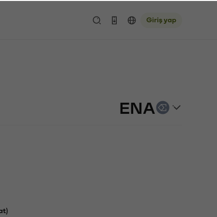
Giriş yap
ENA
at)