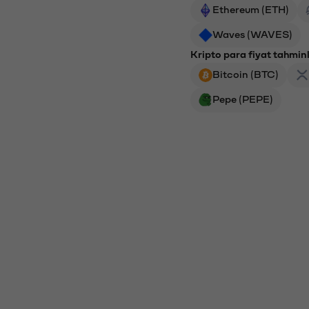
Ethereum (ETH)
Waves (WAVES)
Kripto para fiyat tahminl
Bitcoin (BTC)
Pepe (PEPE)