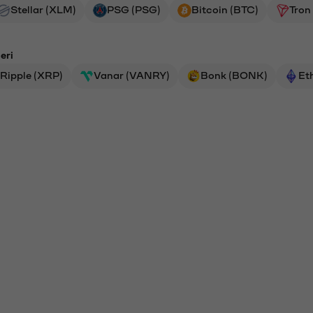
Stellar (XLM)
PSG (PSG)
Bitcoin (BTC)
Tron
eri
Ripple (XRP)
Vanar (VANRY)
Bonk (BONK)
Et