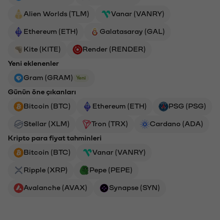
Alien Worlds (TLM)
Vanar (VANRY)
Ethereum (ETH)
Galatasaray (GAL)
Kite (KITE)
Render (RENDER)
Yeni eklenenler
Gram (GRAM)
Yeni
Günün öne çıkanları
Bitcoin (BTC)
Ethereum (ETH)
PSG (PSG)
Stellar (XLM)
Tron (TRX)
Cardano (ADA)
Kripto para fiyat tahminleri
Bitcoin (BTC)
Vanar (VANRY)
Ripple (XRP)
Pepe (PEPE)
Avalanche (AVAX)
Synapse (SYN)