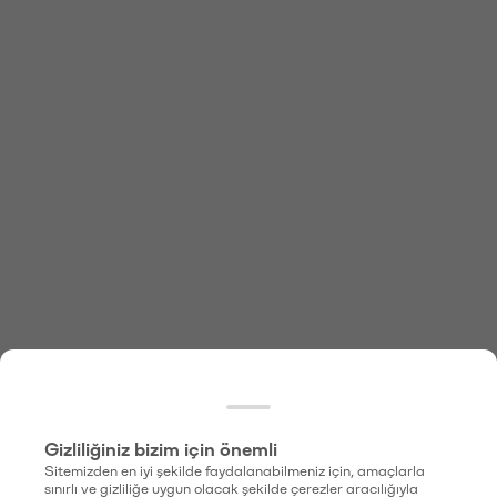
Gizliliğiniz bizim için önemli
Sitemizden en iyi şekilde faydalanabilmeniz için, amaçlarla
sınırlı ve gizliliğe uygun olacak şekilde çerezler aracılığıyla