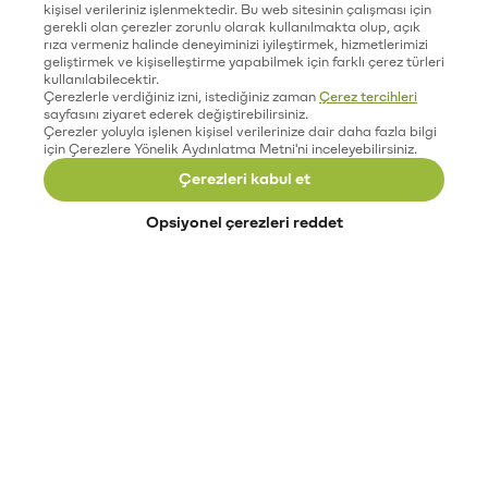
kişisel verileriniz işlenmektedir. Bu web sitesinin çalışması için
gerekli olan çerezler zorunlu olarak kullanılmakta olup, açık
rıza vermeniz halinde deneyiminizi iyileştirmek, hizmetlerimizi
geliştirmek ve kişiselleştirme yapabilmek için farklı çerez türleri
kullanılabilecektir.
Çerezlerle verdiğiniz izni, istediğiniz zaman
Çerez tercihleri
sayfasını ziyaret ederek değiştirebilirsiniz.
Çerezler yoluyla işlenen kişisel verilerinize dair daha fazla bilgi
için Çerezlere Yönelik Aydınlatma Metni'ni inceleyebilirsiniz.
Çerezleri kabul et
Opsiyonel çerezleri reddet
Paribu’yu keşfet
Eğitimler
Etkinlikler
Açık pozisyonlar
Paribu sistem durumu