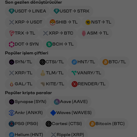
Son gezilen dönüştürücüler
USDT → LINEA
USDT → STRK
XRP → USDT
SHIB → TL
NST → TL
TRX → TL
XRP → BTC
ASM → TL
DOT → SYN
BCH → TL
Popüler işlem çiftleri
SYN/TL
CTSI/TL
HNT/TL
BTC/TL
XRP/TL
TLM/TL
VANRY/TL
GAL/TL
KITE/TL
RENDER/TL
Popüler kripto paralar
Synapse (SYN)
Aave (AAVE)
Ankr (ANKR)
Waves (WAVES)
PSG (PSG)
Cartesi (CTSI)
Bitcoin (BTC)
Helium (HNT)
Ripple (XRP)