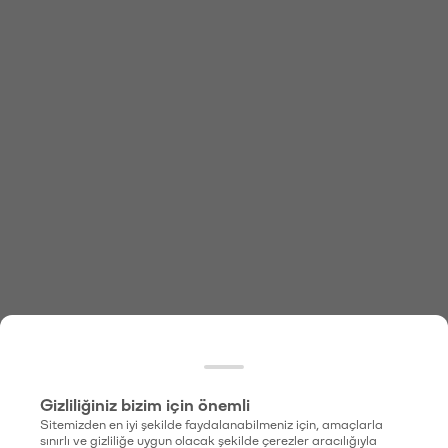
Gizliliğiniz bizim için önemli
Sitemizden en iyi şekilde faydalanabilmeniz için, amaçlarla
sınırlı ve gizliliğe uygun olacak şekilde çerezler aracılığıyla