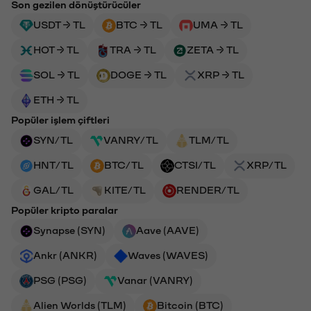
Son gezilen dönüştürücüler
USDT → TL
BTC → TL
UMA → TL
HOT → TL
TRA → TL
ZETA → TL
SOL → TL
DOGE → TL
XRP → TL
ETH → TL
Popüler işlem çiftleri
SYN/TL
VANRY/TL
TLM/TL
HNT/TL
BTC/TL
CTSI/TL
XRP/TL
GAL/TL
KITE/TL
RENDER/TL
Popüler kripto paralar
Synapse (SYN)
Aave (AAVE)
Ankr (ANKR)
Waves (WAVES)
PSG (PSG)
Vanar (VANRY)
Alien Worlds (TLM)
Bitcoin (BTC)