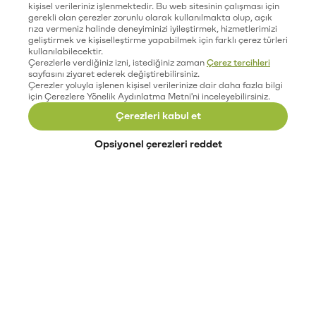
kişisel verileriniz işlenmektedir. Bu web sitesinin çalışması için
gerekli olan çerezler zorunlu olarak kullanılmakta olup, açık
rıza vermeniz halinde deneyiminizi iyileştirmek, hizmetlerimizi
geliştirmek ve kişiselleştirme yapabilmek için farklı çerez türleri
kullanılabilecektir.
Çerezlerle verdiğiniz izni, istediğiniz zaman
Çerez tercihleri
sayfasını ziyaret ederek değiştirebilirsiniz.
Çerezler yoluyla işlenen kişisel verilerinize dair daha fazla bilgi
için Çerezlere Yönelik Aydınlatma Metni'ni inceleyebilirsiniz.
Çerezleri kabul et
Opsiyonel çerezleri reddet
Paribu’yu keşfet
Eğitimler
Etkinlikler
Açık pozisyonlar
Paribu sistem durumu