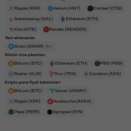
Ripple (XRP)
Helium (HNT)
Cartesi (CTSI)
Galatasaray (GAL)
Ethereum (ETH)
Kite (KITE)
Render (RENDER)
Yeni eklenenler
Gram (GRAM)
Yeni
Günün öne çıkanları
Bitcoin (BTC)
Ethereum (ETH)
PSG (PSG)
Stellar (XLM)
Tron (TRX)
Cardano (ADA)
Kripto para fiyat tahminleri
Bitcoin (BTC)
Vanar (VANRY)
Ripple (XRP)
Avalanche (AVAX)
Pepe (PEPE)
Synapse (SYN)