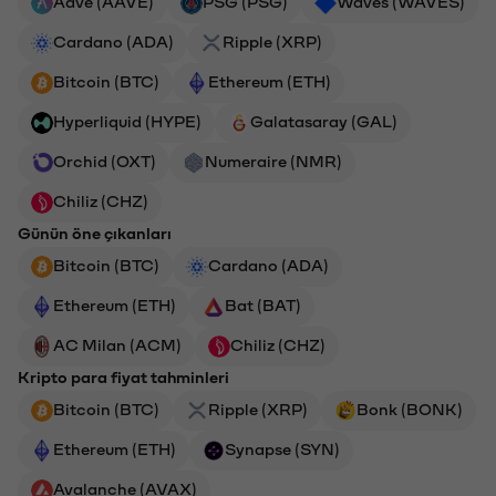
Aave (AAVE)
PSG (PSG)
Waves (WAVES)
Cardano (ADA)
Ripple (XRP)
Bitcoin (BTC)
Ethereum (ETH)
Hyperliquid (HYPE)
Galatasaray (GAL)
Orchid (OXT)
Numeraire (NMR)
Chiliz (CHZ)
Günün öne çıkanları
Bitcoin (BTC)
Cardano (ADA)
Ethereum (ETH)
Bat (BAT)
AC Milan (ACM)
Chiliz (CHZ)
Kripto para fiyat tahminleri
Bitcoin (BTC)
Ripple (XRP)
Bonk (BONK)
Ethereum (ETH)
Synapse (SYN)
Avalanche (AVAX)