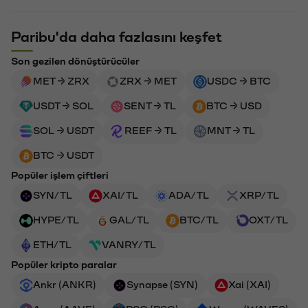
Paribu'da daha fazlasını keşfet
Son gezilen dönüştürücüler
MET → ZRX
ZRX → MET
USDC → BTC
USDT → SOL
SENT → TL
BTC → USD
SOL → USDT
REEF → TL
MNT → TL
BTC → USDT
Popüler işlem çiftleri
SYN/TL
XAI/TL
ADA/TL
XRP/TL
HYPE/TL
GAL/TL
BTC/TL
OXT/TL
ETH/TL
VANRY/TL
Popüler kripto paralar
Ankr (ANKR)
Synapse (SYN)
Xai (XAI)