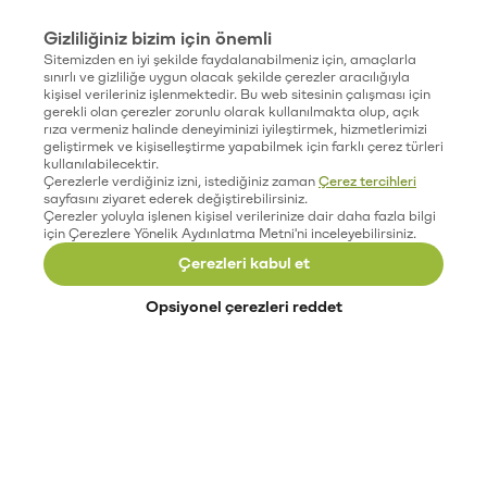
Gizliliğiniz bizim için önemli
Sitemizden en iyi şekilde faydalanabilmeniz için, amaçlarla
sınırlı ve gizliliğe uygun olacak şekilde çerezler aracılığıyla
kişisel verileriniz işlenmektedir. Bu web sitesinin çalışması için
gerekli olan çerezler zorunlu olarak kullanılmakta olup, açık
rıza vermeniz halinde deneyiminizi iyileştirmek, hizmetlerimizi
geliştirmek ve kişiselleştirme yapabilmek için farklı çerez türleri
kullanılabilecektir.
Çerezlerle verdiğiniz izni, istediğiniz zaman
Çerez tercihleri
sayfasını ziyaret ederek değiştirebilirsiniz.
Çerezler yoluyla işlenen kişisel verilerinize dair daha fazla bilgi
için Çerezlere Yönelik Aydınlatma Metni'ni inceleyebilirsiniz.
Çerezleri kabul et
Opsiyonel çerezleri reddet
Paribu’yu keşfet
Eğitimler