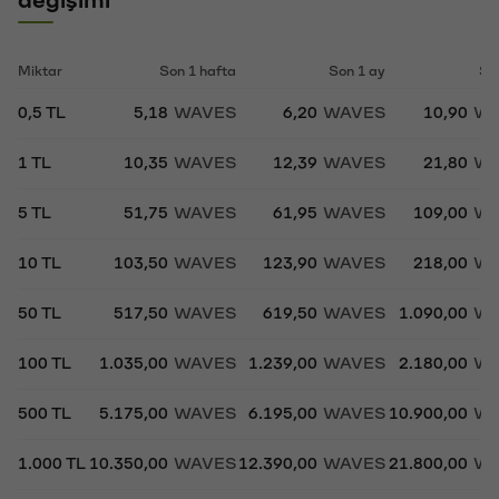
Miktar
Son 1 hafta
Son 1 ay
So
0,5 TL
5,18
WAVES
6,20
WAVES
10,90
WA
1 TL
10,35
WAVES
12,39
WAVES
21,80
WA
5 TL
51,75
WAVES
61,95
WAVES
109,00
WA
10 TL
103,50
WAVES
123,90
WAVES
218,00
WA
50 TL
517,50
WAVES
619,50
WAVES
1.090,00
WA
100 TL
1.035,00
WAVES
1.239,00
WAVES
2.180,00
WA
500 TL
5.175,00
WAVES
6.195,00
WAVES
10.900,00
WA
1.000 TL
10.350,00
WAVES
12.390,00
WAVES
21.800,00
WA